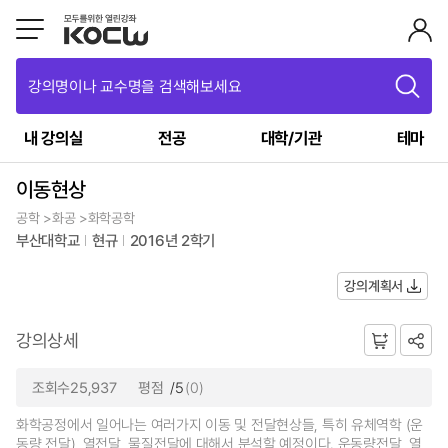
강의명이나 교수명을 검색해보세요
내 강의실
전공
대학/기관
테마
이동현상
공학 >화공 >화학공학
부산대학교
현규
2016년 2학기
강의계획서
강의상세
조회수25,937
평점
/5
(0)
화학공정에서 일어나는 여러가지 이동 및 전달현상들, 특히 유체역학 (운
동량 전달), 열전달, 물질전달에 대해서 분석할 예정이다. 운동량전달, 열