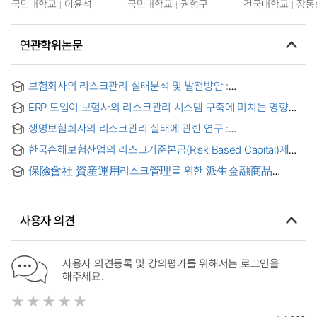
국민대학교
이윤석
국민대학교
권형구
건국대학교
장동
연관학위논문
보험회사의 리스크관리 실태분석 및 발전방안 :
리스크관리조직의 특성 및 인식전환을 중심으로 = (An)
ERP 도입이 보험사의 리스크관리 시스템 구축에 미치는 영향에
Empirical Analysis and the Recommendations for Future
관한 연구 = ERP adoption of insurancne business and its
Development for Risk Management of Insurance
생명보험회사의 리스크관리 실태에 관한 연구 :
effects on risk management system construction
Company
K생명보험회사를 중심으로
한국손해보험산업의 리스크기준본금(Risk Based Capital)제도
도입에 관한 연구 = (A) study on the introduction of risk-
保險會社 資産運用리스크管理를 위한 派生金融商品
based capital system to non-life insurance industry : a
活用에 관한 實證硏究 = (A) Study on the Use of Financial
case of Korea
Derivatives by Korea Insurance Companies
사용자 의견
사용자 의견등록 및 강의평가를 위해서는 로그인을
해주세요.