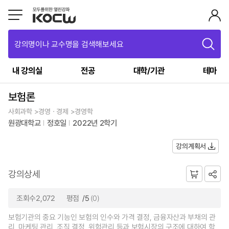
강의명이나 교수명을 검색해보세요
내 강의실
전공
대학/기관
테마
보험론
사회과학 >경영ㆍ경제 >경영학
원광대학교
정호일
2022년 2학기
강의계획서
강의상세
조회수2,072
평점
/5
(0)
보험기관의 중요 기능인 보험의 인수와 가격 결정, 금융자산과 부채의 관
리, 마케팅 관리, 조직 결정, 위험관리 등과 보험시장의 구조에 대하여 학