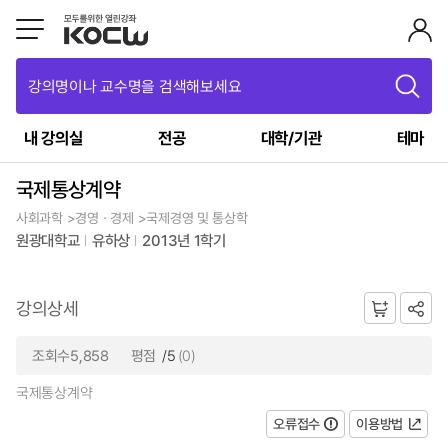
강의명이나 교수명을 검색해보세요
내 강의실
전공
대학/기관
테마
국제통상계약
사회과학 >경영ㆍ경제 >국제경영 및 통상학
원광대학교
유하상
2013년 1학기
강의상세
조회수5,858
평점
/5
(0)
국제통상계약
오류접수
이용방법