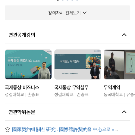
강의차시
전체보기
연관공개강의
국제통상 비즈니스
국제통상 무역실무
무역계약
성결대학교
손승표
성결대학교
손승표
동국대학교
유승
연관학위논문
國家契約에 關한 硏究 : 國際讓許契約을 中心으로 =
International Concession Contract