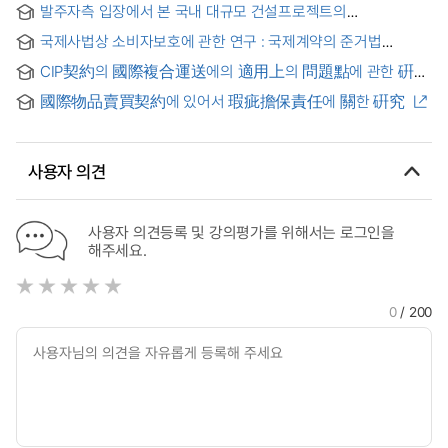
발주자측 입장에서 본 국내 대규모 건설프로젝트의
국제계약분쟁 해결방안에 관한 연구 = (A) Study on the
국제사법상 소비자보호에 관한 연구 : 국제계약의 준거법
Dispute Resolution for the International Contract Claims :
결정에서 당사자자치 원칙의 제한을 중심으로 = A Study on the
Administration by Owner's point of view
CIP契約의 國際複合運送에의 適用上의 問題點에 관한 硏究
Consumer Protection in the Private International Law:
= (A)study on the problems of the CIP contracts used in
Focusing on the Limits on Principle of Party Autonomy in
國際物品賣買契約에 있어서 瑕疵擔保責任에 關한 硏究
the performance of the international multimodal transport
Choice of law in Cross-Border Contracts
사용자 의견
사용자 의견등록 및 강의평가를 위해서는 로그인을
해주세요.
0
/ 200