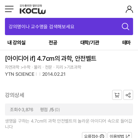
강의명이나 교수명을 검색해보세요
내 강의실
전공
대학/기관
테마
[아이디어 if] 4.7cm의 과학, 안전벨트
자연과학 >수학ㆍ물리ㆍ천문ㆍ지리 >기초과학
YTN SCIENCE
2014.02.21
강의상세
조회수3,876
평점
/5
(0)
생명을 구하는 4.7cm의 과학 안전벨트의 놀라운 아이디어 속으로 들어갑
니다
오류접수
이용방법