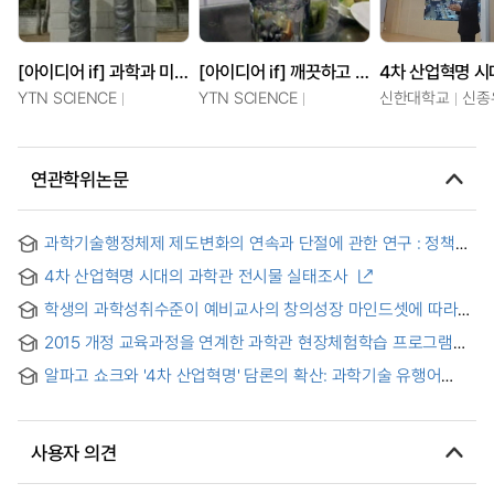
[아이디어 if] 과학과 미학의 만남, 시계
[아이디어 if] 깨끗하고 맑게, 정수기의 과학
YTN SCIENCE
YTN SCIENCE
신한대학교
신종
연관학위논문
과학기술행정체제 제도변화의 연속과 단절에 관한 연구 : 정책
아이디어(Idea)를 중심으로
4차 산업혁명 시대의 과학관 전시물 실태조사
학생의 과학성취수준이 예비교사의 창의성장 마인드셋에 따라
창의적 아이디어 평가에 미치는 영향 = Effect of student
2015 개정 교육과정을 연계한 과학관 현장체험학습 프로그램
science achievement levels and preservice teacher
개발 : 초등학교 4학년 과학 '지진'을 중심으로 = Development
creative growth mindsets on student idea creativity
알파고 쇼크와 '4차 산업혁명' 담론의 확산: 과학기술 유행어
of Science Museum Field Experience Learning Programs
ratings
(Buzzword)의 수사적 기능 분석을 중심으로
aligned with 2015 Revised Curriculum : Focusing on the
chapter of ‘Earthquake’ in 4th grade of elementary school
science
사용자 의견