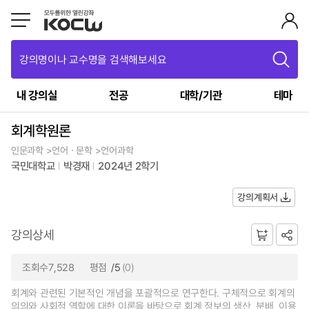
강의명이나 교수명을 검색해보세요
내 강의실
전공
대학/기관
테마
회계학원론
인문과학 >언어ㆍ문학 >언어과학
국민대학교
박경재
2024년 2학기
강의계획서
강의상세
조회수7,528
평점
/5
(0)
회계와 관련된 기본적인 개념을 포괄적으로 연구한다. 구체적으로 회계의
의의와 사회적 역할에 대한 이론을 바탕으로 회계 정보의 생산, 분배, 이용