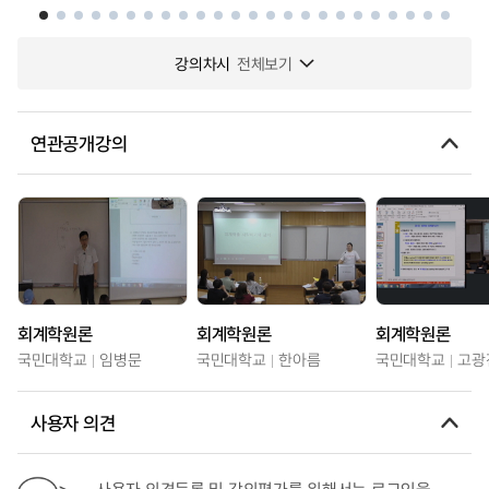
강의차시
전체보기
연관공개강의
회계학원론
회계학원론
회계학원론
국민대학교
임병문
국민대학교
한아름
국민대학교
고광
사용자 의견
사용자 의견등록 및 강의평가를 위해서는 로그인을