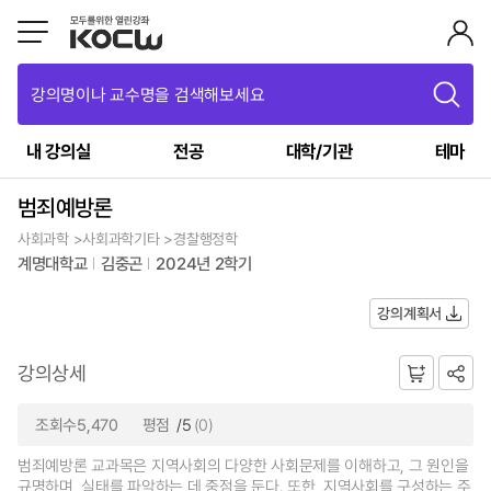
강의명이나 교수명을 검색해보세요
내 강의실
전공
대학/기관
테마
범죄예방론
사회과학 >사회과학기타 >경찰행정학
계명대학교
김중곤
2024년 2학기
강의계획서
강의상세
조회수5,470
평점
/5
(0)
범죄예방론 교과목은 지역사회의 다양한 사회문제를 이해하고, 그 원인을
규명하며, 실태를 파악하는 데 중점을 둔다. 또한, 지역사회를 구성하는 주