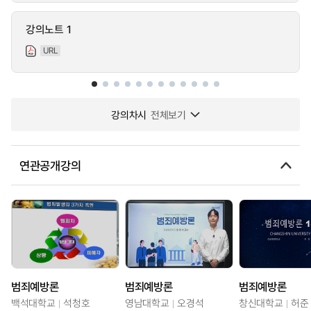
강의노트 1
URL
강의차시
전체보기
연관공개강의
범죄예방론
범죄예방론
범죄예방론
백석대학교
석청호
영남대학교
오경석
창신대학교
허준