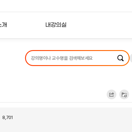
소개
내강의실
?
강의리스트
수강확인증강의
사용자의견
내강의클립
8,701