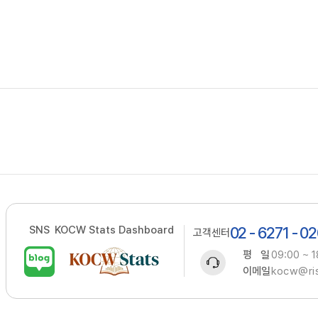
SNS
KOCW Stats Dashboard
02 - 6271 - 0
고객센터
평 일
09:00 ~ 1
이메일
kocw@ris