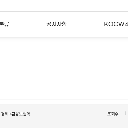
분류
공지사항
KOCW
강의
공지사항
KOCW란
강의
뉴스레터
활용안내
분야
주요통계현황
발자취
강의
서비스도움말
고객센터
ㆍ경제 >금융보험학
조회수