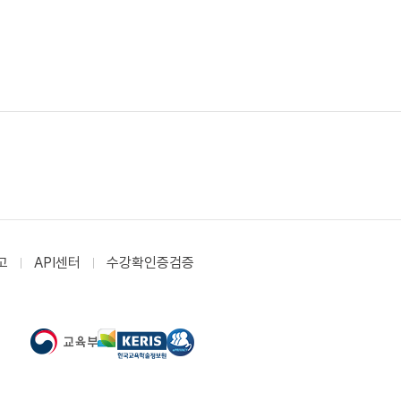
고
API센터
수강확인증검증