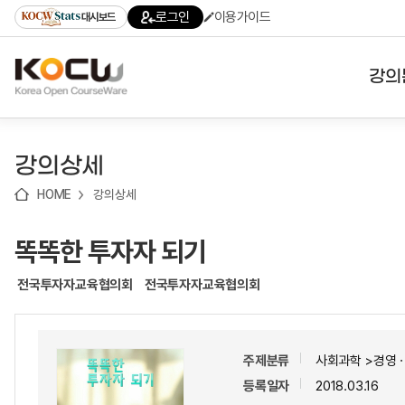
로
로
로
바
로그인
이용가이드
대시보드
가
가
가
로
기
기
기
가
(skip
기
to
강의
content)
대학
강의상세
기관
HOME
강의상세
전공
똑똑한 투자자 되기
테마
전국투자자교육협의회
전국투자자교육협의회
주제분류
사회과학 >경영
등록일자
2018.03.16