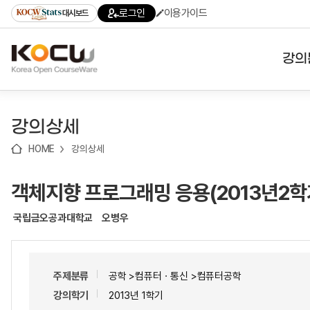
로
로
로
바
로그인
이용가이드
대시보드
가
가
가
로
기
기
기
가
(skip
기
to
강의
content)
대학
강의상세
기관
HOME
강의상세
전공
객체지향 프로그래밍 응용(2013년2학
테마
국립금오공과대학교
오병우
주제분류
공학 >컴퓨터ㆍ통신 >컴퓨터공학
강의학기
2013년 1학기