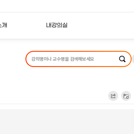
소개
내강의실
?
강의리스트
수강확인증강의
사용자의견
내강의클립