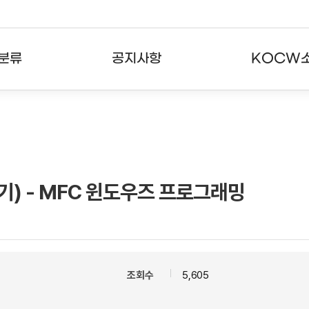
분류
공지사항
KOCW
강의
공지사항
KOCW란
강의
뉴스레터
활용안내
분야
주요통계현황
발자취
기) - MFC 윈도우즈 프로그래밍
강의
서비스도움말
고객센터
조회수
5,605