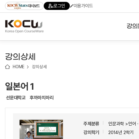
로
로
로
바
로그인
이용가이드
대시보드
가
가
가
로
기
기
기
가
(skip
기
to
강의
content)
대학
강의상세
기관
HOME
강의상세
전공
일본어 1
테마
선문대학교
후까마치마리
주제분류
인문과학 >언어
강의학기
2014년 2학기