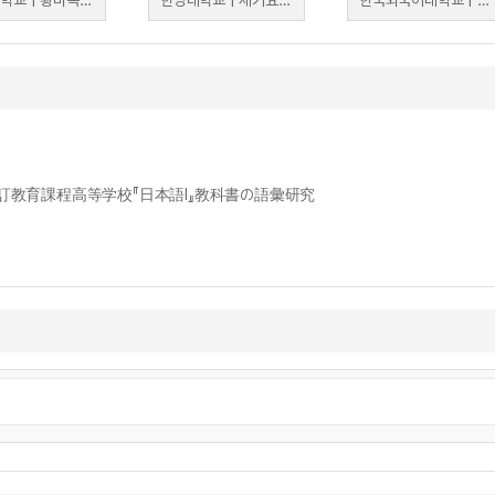
인천대학교 | 황미옥, 나카무라 유리
한양대학교 | 세키요우코
한국외국어대학교 | 동소현
2015改訂教育課程高等学校『日本語Ⅰ』教科書の語彙研究