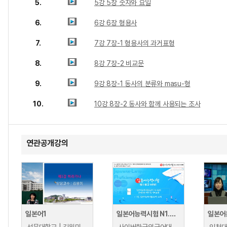
5.
5강 5장 숫자와 요일
6.
6강 6장 형용사
7.
7강 7장-1 형용사의 과거표형
8.
8강 7장-2 비교문
9.
9강 8장-1 동사의 분류와 masu-형
10.
10강 8장-2 동사와 함께 사용되는 조사
연관공개강의
일본어1
일본어능력시험 N1.N2대비
일본어