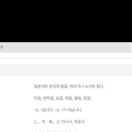
1)
일본어의 문자와 발음. 히라가나 쓰기와 읽기.
탁음, 반탁음, 요음, 촉음, 발음, 장음.
-는 -입니다. -는 -가 아닙니다.
こ、そ、あ、ど 지시사, 의문사