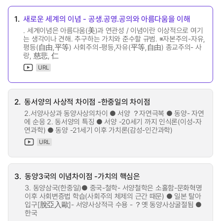
1.
새로운 세계의 이념 - 공생.공영.공의와 아름다움을 이해
. 세계이념은 아름다움(美)과 연관성 / 이념이란 이상적으로 여기
는 생각이나 견해. 추구하는 가치와 준수할 규범. ※자본주의-자유,
평등(自由,平等) 사회주의-평등,자유(平等,自由) 종교주의- 사
랑, 慈悲, 仁
URL
2.
동서양의 사상적 차이점 -한중일의 차이점
2.서양사상과 동양사상의차이 ● 서양 ？자연극복 ● 동양- 자연
에 순응 2. 동서양의 특징 ● 서양 -20세기 까지 인식론(이성-자
연과학) ● 동양 -21세기 이후 가치론(감성-인간과학)
URL
3.
동양3국의 이념차이점 -가치의 핵심은
3. 동양삼국(한중일)● 중국-철학- 서양철학은 소홀함-문화혁명
이후 사회변증법 학습(사회주의 체제의 근간 때문) ● 일본 탈아
입구[脫亞入歐]- 서양사상적극 수용 - ？옛 동양사상굴절됨 ●
한국