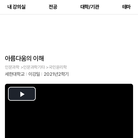
내 강의실
전공
대학/기관
테마
아름다움의 이해
인문과학 >인문과학기타 >국민윤리학
세한대학교
이강일
2021년2학기
Play
Video