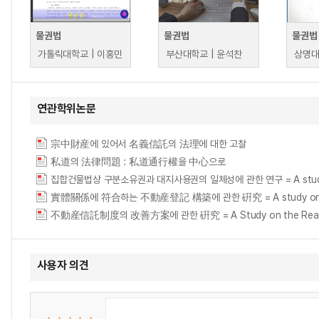
물권법
물권법
물권법
가톨릭대학교 | 이홍민
부산대학교 | 윤석찬
상명대
연관학위논문
宗中財産에 있어서 名義信託의 法理에 대한 고찰
私道의 法律問題 : 私道通行權을 中心으로
집합건물법상 구분소유권과 대지사용권의 일체성에 관한 연구 = A study on the int
實體關係에 符合하는 不動産登記 構築에 관한 硏究 = A study on the constr
不動産信託制度의 改善方案에 관한 硏究 = A Study on the Real E
사용자 의견