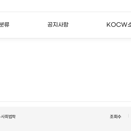
분류
공지사항
KOCW
강의
공지사항
KOCW란
강의
뉴스레터
활용안내
분야
주요통계현황
발자취
강의
서비스도움말
고객센터
>사회법학
조회수