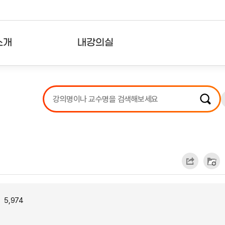
소개
내강의실
?
강의리스트
수강확인증강의
사용자의견
내강의클립
5,974