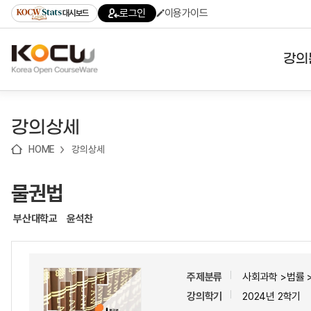
로
로
로
바
로그인
이용가이드
대시보드
가
가
가
로
기
기
기
가
(skip
기
to
강의
content)
대학
강의상세
기관
HOME
강의상세
전공
물권법
테마
부산대학교
윤석찬
주제분류
사회과학 >법률 
강의학기
2024년 2학기