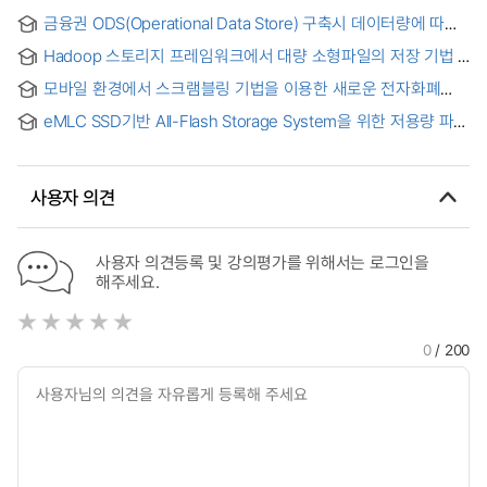
on the Linux File Processing by using Web Browser
금융권 ODS(Operational Data Store) 구축시 데이터량에 따른
일괄 적재 방법 비교
Hadoop 스토리지 프레임워크에서 대량 소형파일의 저장 기법
모바일 환경에서 스크램블링 기법을 이용한 새로운 전자화폐
부분 암호화 = (A) new partial encryption of e-cash using
eMLC SSD기반 All-Flash Storage System을 위한 저용량 파일
scrambling technical in mobile environment
처리속도 개선 = Improved low-capacity file processing
speed for eMLC SSD-based all-flash storage systems
사용자 의견
사용자 의견등록 및 강의평가를 위해서는 로그인을
해주세요.
0
/ 200