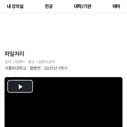
내 강의실
전공
대학/기관
테마
파일처리
공학 >컴퓨터ㆍ통신 >컴퓨터공학
가톨릭대학교
황병연
2021년 1학기
Play
Video