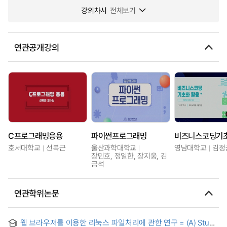
강의차시
전체보기
연관공개강의
C프로그래밍응용
파이썬프로그래밍
비즈니스코딩기
호서대학교
선복근
울산과학대학교
영남대학교
김정
장민호, 정일한, 장지웅, 김
금석
연관학위논문
웹 브라우저를 이용한 리눅스 파일처리에 관한 연구 = (A) Study