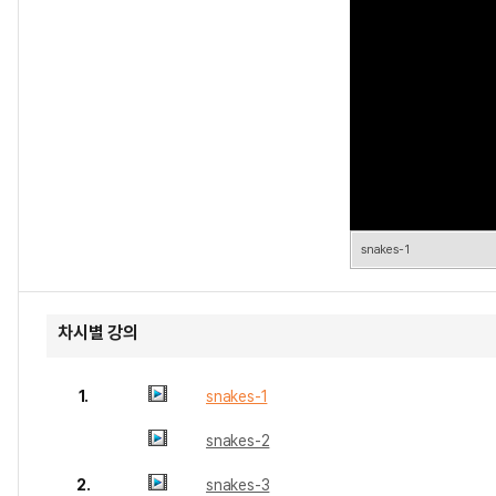
snakes-1
차시별 강의
1.
snakes-1
snakes-2
2.
snakes-3