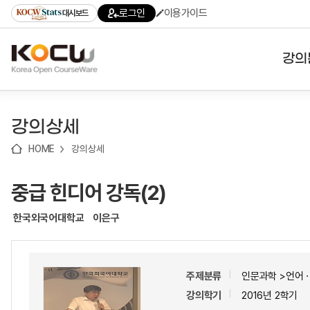
로
로
로
바
로그인
이용가이드
대시보드
가
가
가
로
기
기
기
가
(skip
기
to
강의
content)
대학
강의상세
기관
HOME
강의상세
전공
중급 힌디어 강독(2)
테마
한국외국어대학교
이은구
주제분류
인문과학 >언어
강의학기
2016년 2학기