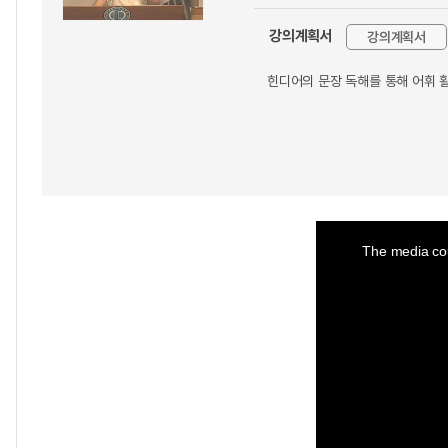
강의계획서
강의계획서
힌디어의 문장 독해를 통해 어휘 
This
is
a
The media cou
modal
window.