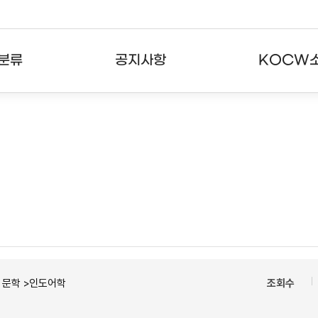
분류
공지사항
KOCW
강의
공지사항
KOCW란
강의
뉴스레터
활용안내
분야
주요통계현황
발자취
강의
서비스도움말
고객센터
ㆍ문학 >인도어학
조회수