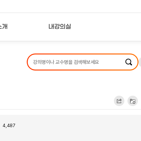
소개
내강의실
?
강의리스트
수강확인증강의
사용자의견
내강의클립
4,487