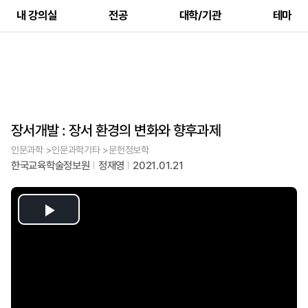
내 강의실
전공
대학/기관
테마
장서개발 : 장서 환경의 변화와 향후과제
인문과학 >인문과학기타 >문헌정보학
한국교육학술정보원
정재영
2021.01.21
Play
Video