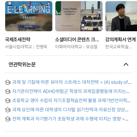
국제조세전략
소셜미디어 콘텐츠 크리에이션 전략과 비즈니스
서울시립대학교
전병욱
이화여자대학교
유승철
한국교육학술정보원
연관학위논문
과제 및 기질에 따른 유아의 스트레스 대처전략 = (A) study of
preschoolers' stress coping strategies depending on task
자기관리전략이 ADHD위험군 학생의 과제집중행동에 미치는
and temperament
영향
초등학교 영어 수업의 자기조절학습전략 활용 과제기반언어학습
효과분석
과제 요인에 따른 대학생의 디지털 읽기전략과 자료선정 양상
연구 : 과제 유형과 흥미를 중심으로 = A Study on the Digital
전략 계획과 자기평가가 초등학생 과제 수행에 미치는 영향 =
Reading Strategies and Materials Selection Patterns of
The Effects of Strategic Planning and Self-Evaluation on
College Students according to Task Factors : Focusing on
Task Performance of Elementary School Students
task type and interest