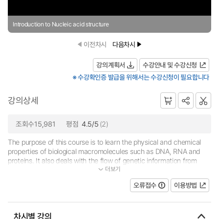
Introduction to Nucleic acid structure
이전차시
다음차시
강의계획서
수강안내 및 수강신청
※ 수강확인증 발급을 위해서는 수강신청이 필요합니다
강의상세
조회수15,981
평점
4.5/5
(2)
The purpose of this course is to learn the physical and chemical
properties of biological macromolecules such as DNA, RNA and
proteins. It also deals with the flow of genetic information from
더보기
genes to proteins as well as the essential tools for molecular biol...
오류접수
이용방법
차시별 강의