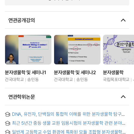
연관공개강의
분자생물학 및 세미나1
분자생물학 및 세미나2
분자생물학
건국대학교
송민동
건국대학교
송민동
국립목포대학교
연관학위논문
DNA, 유전자, 단백질의 통합적 이해를 위한 분자생물학 탐구
실험 프로그램 개발 및 적용 : ALDH2 다형성을 중심으로 =
최근 5년간 중등 생물 교원 임용시험의 분자생물학 관련 분야의
Development and Application of the Laboratory-Oriented
출제 경향 분석
Molecular Biology Inquiry Program for Coherent
일반계 고등학교 수업 환경에 특화된 모듈 조합형 분자생물학