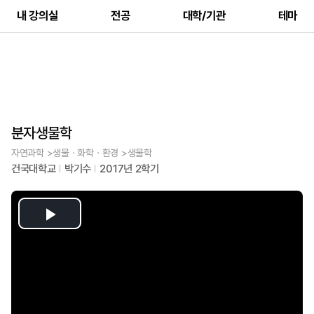
내 강의실
전공
대학/기관
테마
분자생물학
자연과학 >생물ㆍ화학ㆍ환경 >생물학
건국대학교
박기수
2017년 2학기
Play
Video