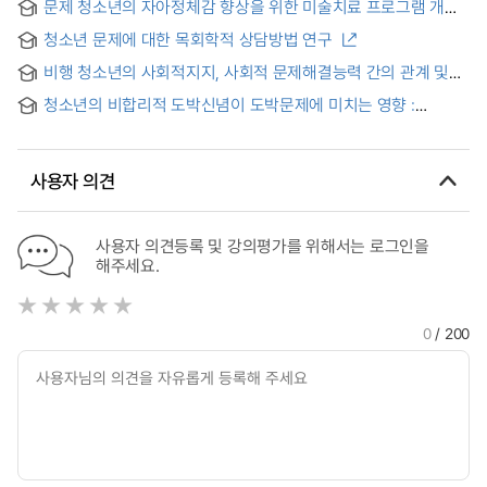
문제 청소년의 자아정체감 향상을 위한 미술치료 프로그램 개발
Group Counseling Human Relations and Self-esteem of
the Christian Youth
청소년 문제에 대한 목회학적 상담방법 연구
비행 청소년의 사회적지지, 사회적 문제해결능력 간의 관계 및
정신적 웰빙의 매개효과 = Relationship between Social
청소년의 비합리적 도박신념이 도박문제에 미치는 영향 :
support and Social problem-solving ability and the
친사회적 학교분위기·지역사회환경의 조절효과를 중심으로 =
Mediating effect of Mental Well-being in Juvenile
The influence of adolescents’s irrational gambling belief on
Delinquents
gambling problem : moderating effects of positive school
사용자 의견
atmosphere and positive community environment
사용자 의견등록 및 강의평가를 위해서는 로그인을
해주세요.
0
/ 200