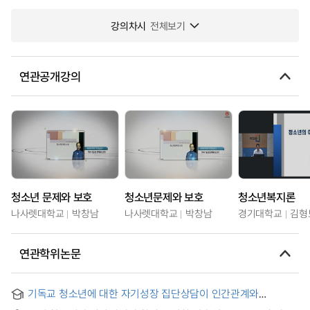
강의차시
전체보기
연관공개강의
청소년 문제와 보호
청소년문제와 보호
청소년복지론
나사렛대학교
박창남
나사렛대학교
박창남
경기대학교
김형
연관학위논문
기독교 청소년에 대한 자기성장 집단상담이 인간관계와
자아존중감에 미치는 효과 = (The) Effects of Self Growth