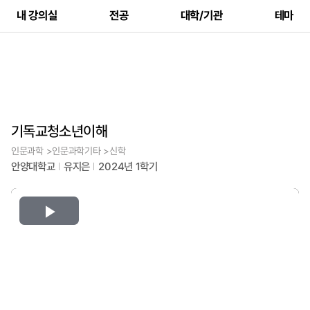
내 강의실
전공
대학/기관
테마
기독교청소년이해
인문과학 >인문과학기타 >신학
안양대학교
유지은
2024년 1학기
Play
Video