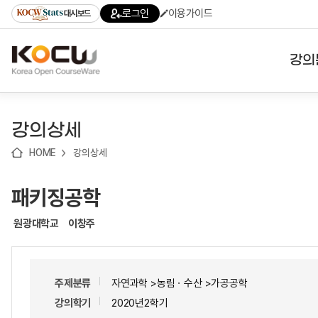
로
로
로
바
로그인
이용가이드
대시보드
가
가
가
로
기
기
기
가
(skip
기
to
강의
content)
대학
강의상세
기관
HOME
강의상세
전공
패키징공학
테마
원광대학교
이창주
주제분류
자연과학 >농림ㆍ수산 >가공공학
강의학기
2020년2학기