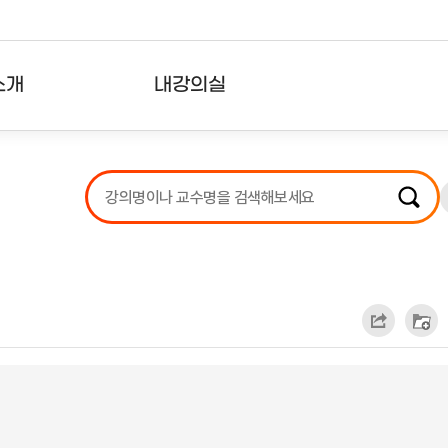
소개
내강의실
?
강의리스트
수강확인증강의
사용자의견
내강의클립