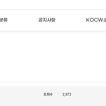
분류
공지사항
KOCW
강의
공지사항
KOCW란
강의
뉴스레터
활용안내
분야
주요통계현황
발자취
강의
서비스도움말
고객센터
조회수
2,972