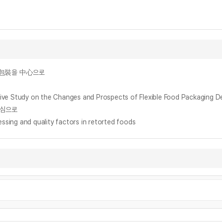
)包裝을 中心으로
y on the Changes and Prospects of Flexible Food Packaging De
중심으로
essing and quality factors in retorted foods