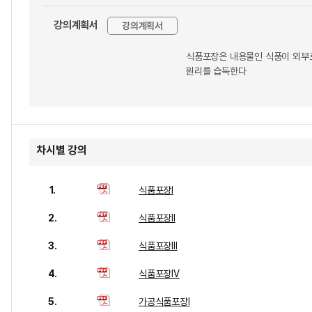
강의계획서
강의계획서
식품포장은 내용물인 식품이 외부로
원리를 습득한다
차시별 강의
1.
식품포장I
2.
식품포장II
3.
식품포장III
4.
식품포장IV
5.
가공식품포장I