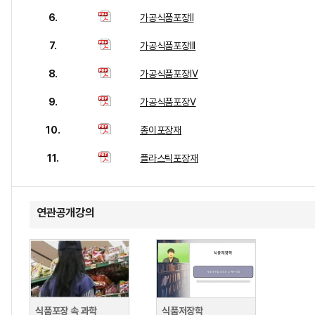
6.
가공식품포장II
7.
가공식품포장III
8.
가공식품포장IV
9.
가공식품포장V
10.
종이포장재
11.
플라스틱포장재
연관공개강의
식품포장 속 과학
식품저장학