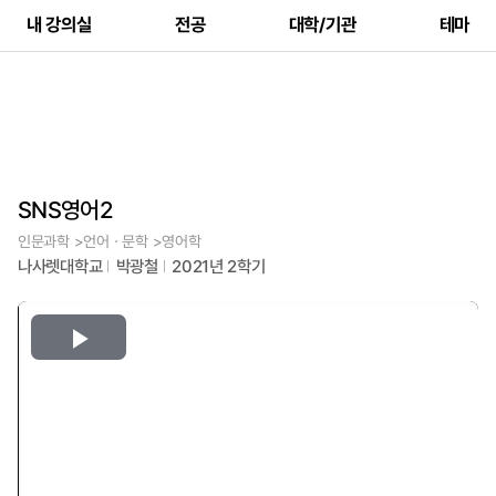
내 강의실
전공
대학/기관
테마
SNS영어2
인문과학 >언어ㆍ문학 >영어학
나사렛대학교
박광철
2021년 2학기
Play
Video