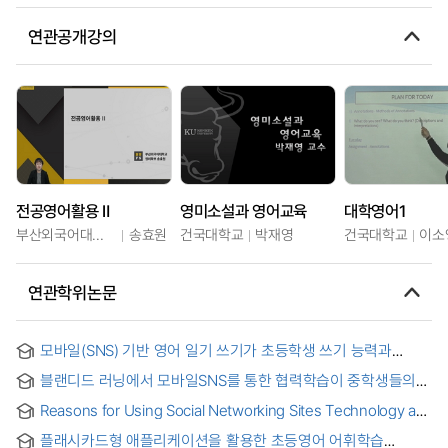
연관공개강의
전공영어활용 Ⅱ
영미소설과 영어교육
대학영어1
부산외국어대학교
송효원
건국대학교
박재영
건국대학교
이소
연관학위논문
모바일(SNS) 기반 영어 일기 쓰기가 초등학생 쓰기 능력과
정의적 측면에 미치는 영향 = The Effects of Mobile-Based
블랜디드 러닝에서 모바일SNS를 통한 협력학습이 중학생들의
English Diaries on the English Writing Abilities and Affective
영어문법이해와 흥미도에 미치는 영향
Domains of Korean Elementary School Students
Reasons for Using Social Networking Sites Technology as
a Resource of Methods of Teaching English Language and
플래시카드형 애플리케이션을 활용한 초등영어 어휘학습
Students Academic Self-Efficacy : 영어교육장면에서의 SNS