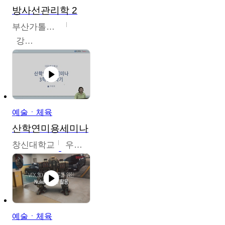
방사선관리학 2
부산가톨릭대학교
강연희
예술ㆍ체육
산학연미용세미나
창신대학교
우미옥,오윤경,박선이
예술ㆍ체육