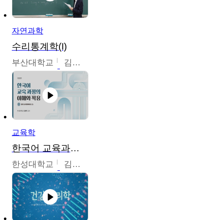
자연과학
수리통계학(I)
부산대학교
김충락
교육학
한국어 교육과정의 이해와 적용
한성대학교
김윤주