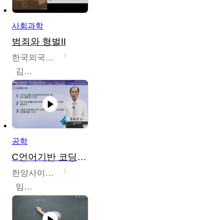
사회과학
범죄와 형벌II
한국외국어대학교
김현수
공학
C언어기반 코딩교육
한양사이버대학교
임동균