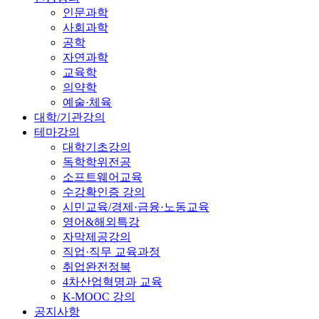
인문과학
사회과학
공학
자연과학
교육학
의약학
예술·체육
대학/기관강의
테마강의
대학기초강의
독학학위전공
소프트웨어교육
수강확인증 강의
시민교육/경제·금융·노동교육
영어&해외특강
자막제공강의
직업·직무 교육과정
취업완전정복
4차산업혁명과 교육
K-MOOC 강의
공지사항