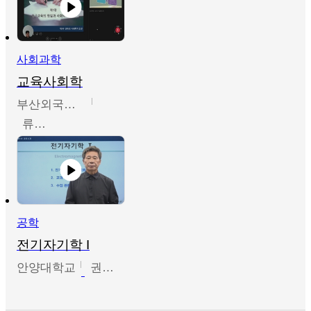
사회과학
교육사회학
부산외국어대학교
류영철
공학
전기자기학 I
안양대학교
권원현