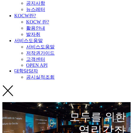
공지사항
뉴스레터
KOCW란?
KOCW 란?
활용안내
발자취
서비스도움말
서비스도움말
저작권가이드
고객센터
OPEN API
대학담당자
공시실적조회
모두를 위한
열린강좌