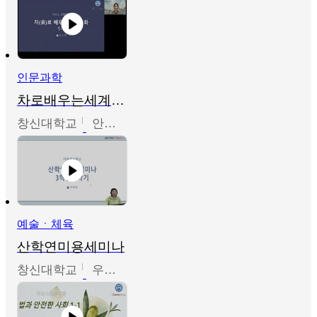
인문과학
차로배우는세계문화
창신대학교
안소영
예술ㆍ체육
산학연미용세미나
창신대학교
우미옥,오윤경,박선이