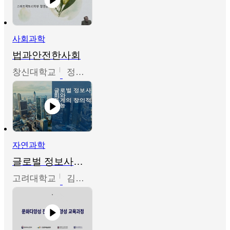
사회과학
법과안전한사회
창신대학교
정연균
자연과학
글로벌 정보사회와 통계의 창의적 기능
고려대학교
김희영