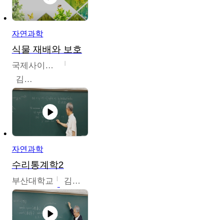
자연과학
식물 재배와 보호
국제사이버대학교
김완수
자연과학
수리통계학2
부산대학교
김충락