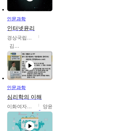
인문과학
인터넷윤리
경상국립대학교
김대군
인문과학
심리학의 이해
이화여자대학교
양윤