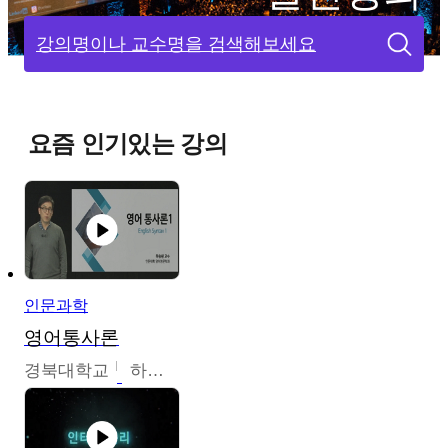
강의명이나 교수명을 검색해보세요
요즘 인기있는 강의
인문과학
영어통사론
경북대학교
하승완