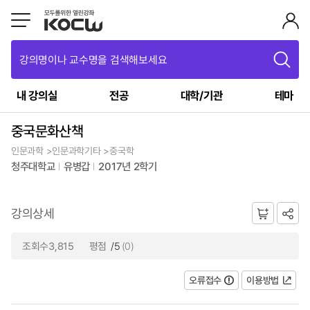
강의명이나 교수명을 검색해보세요
내 강의실
전공
대학/기관
테마
중국문화산책
인문과학 >인문과학기타 >중국학
청주대학교
유병갑
2017년 2학기
강의상세
조회수3,815
평점
/5
(0)
오류접수
이용방법