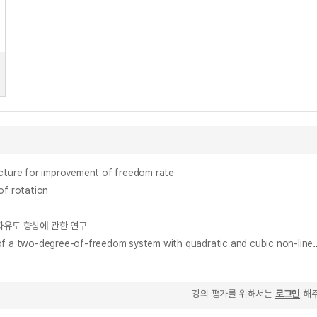
re for improvement of freedom rate
f rotation
 설계 자유도 향상에 관한 연구
2차와 3차의 비선형항을 갖는 2-자유도계의 Subharmonic, superharmonic공진해석 = Subharmonic and superharmonic resonan
강의 평가를 위해서는
로그인
해주