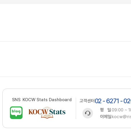
SNS
KOCW Stats Dashboard
02 - 6271 - 0
고객센터
평 일
09:00 ~ 1
이메일
kocw@ris