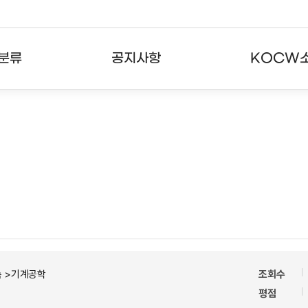
분류
공지사항
KOCW
강의
공지사항
KOCW란
강의
뉴스레터
활용안내
분야
주요통계현황
발자취
강의
서비스도움말
고객센터
속 >기계공학
조회수
평점