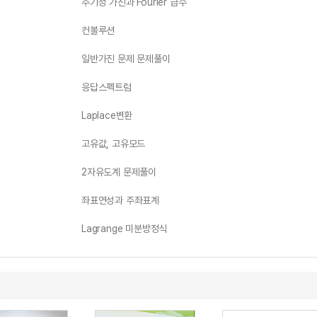
주기성 가진과 Fourier 급수
컨볼루션
일반가진 문제 문제풀이
응답스펙트럼
Laplace변환
고유값, 고유모드
2자유도계 문제풀이
좌표연성과 주좌표계
Lagrange 미분방정식