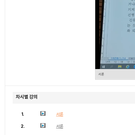
서론
차시별 강의
1.
서론
2.
서론