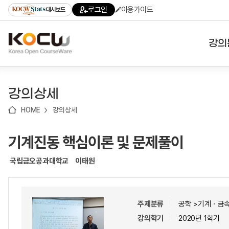
로
로
로
바
로그인
이용가이드
대시보드
가
가
가
로
기
기
기
가
(skip
기
to
강의
content)
대학
강의상세
기관
HOME
강의상세
전공
기계진동 핵심이론 및 문제풀이
테마
국립금오공과대학교
이태원
주제분류
공학 >기계ㆍ금
강의학기
2020년 1학기