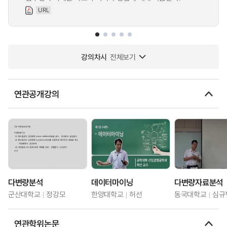
URL
강의차시
전체보기
연관공개강의
다변량분석
데이터마이닝
다변량자료분석
군산대학교
정강모
한양대학교
허선
동국대학교
심규
연관학위논문