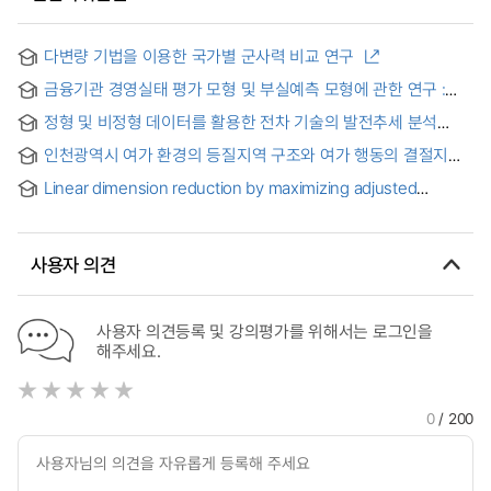
다변량 기법을 이용한 국가별 군사력 비교 연구
금융기관 경영실태 평가 모형 및 부실예측 모형에 관한 연구 :
상호금융기관을 중심으로
정형 및 비정형 데이터를 활용한 전차 기술의 발전추세 분석
방법론 연구 = Methodology for Analyzing Tank Technology
인천광역시 여가 환경의 등질지역 구조와 여가 행동의 결절지역
Development Trends Using Structured and Unstructured
구조와의 관계 분석 : 지리적 장이론을 적용 = Analysis of the
Data
Linear dimension reduction by maximizing adjusted
relationship between the homogeneous region structure
covariance
of the leisure environment of Incheon Metropolitan City
and the structure of the nodal region of leisure activities :
Applying geographic field theory
사용자 의견
사용자 의견등록 및 강의평가를 위해서는 로그인을
해주세요.
0
/ 200