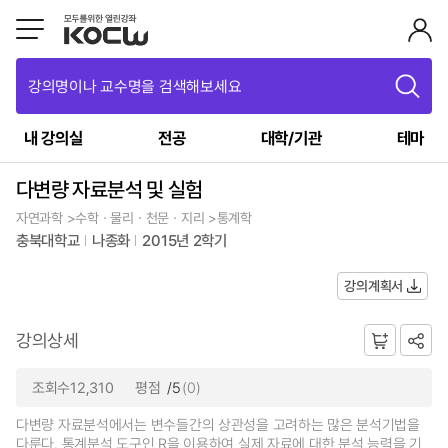
강의명이나 교수명을 검색해보세요
내 강의실
전공
대학/기관
테마
다변량 자료분석 및 실험
자연과학 >수학ㆍ물리ㆍ천문ㆍ지리 >통계학
충북대학교
나종화
2015년 2학기
강의계획서
강의상세
조회수12,310
평점
/5
(0)
다변량 자료분석에서는 변수들간의 상관성을 고려하는 많은 분석기법을
다룬다. 통계분석 도구인 R을 이용하여 실제 자료에 대한 분석 능력을 기