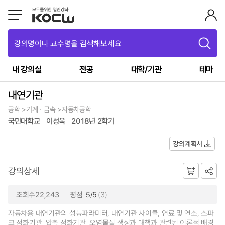
강의명이나 교수명을 검색해보세요
내 강의실
전공
대학/기관
테마
내연기관
공학 >기계ㆍ금속 >자동차공학
국민대학교
이성욱
2018년 2학기
강의계획서
강의상세
조회수22,243
평점
5/5
(3)
자동차용 내연기관의 성능파라미터, 내연기관 사이클, 연료 및 연소, 스파
크 점화기관, 압축 점화기관, 오염물질 생성과 대책과 관련된 이론적 배경