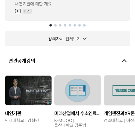
내연기관에 대한 개요
URL
강의차시
전체보기
연관공개강의
내연기관
미래산업에서 수소연료전지의 위상
게임엔진과XR
인제대학교
김형만
K-MOOC
경일대학교
이상
울산대학교 김준범