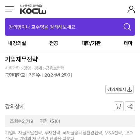
강의명이나 교수명을 검색해보세요
내 강의실
전공
대학/기관
테마
기업재무전략
사회과학 >경영ㆍ경제 >금융보험학
국민대학교
김인수
2024년 2학기
강의계획서
강의상세
조회수2,719
평점
/5
(0)
기업의 자금조달전략, 투자전략, 국제금융시장환경전략, M&A전략, LBO
전략 등 기업의 재무관련 전략을 다룬다.