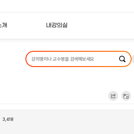
소개
내강의실
?
강의리스트
수강확인증강의
사용자의견
내강의클립
3,418