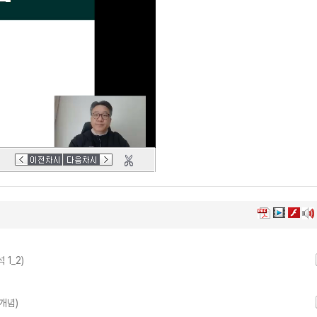
1_2)
개념)