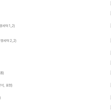
세력 1_2)
쟁세력 2_2)
폼)
석, 표현)
)