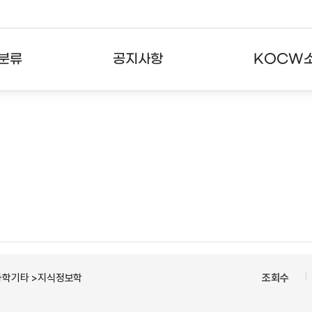
분류
공지사항
KOCW
강의
공지사항
KOCW란
강의
뉴스레터
활용안내
분야
주요통계현황
발자취
강의
서비스도움말
고객센터
과학기타 >지식정보학
조회수