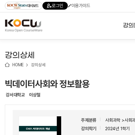
로
로
로
바
로그인
이용가이드
대시보드
가
가
가
로
기
기
기
가
(skip
기
to
강의
content)
대학
강의상세
기관
HOME
강의상세
전공
빅데이터사회와 정보활용
테마
강서대학교
이상철
주제분류
사회과학 >사회
강의학기
2024년 1학기