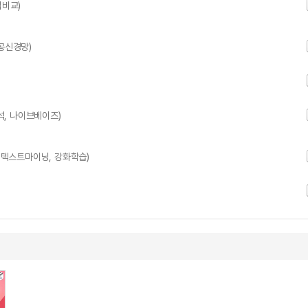
법비교)
공신경망)
석, 나이브베이즈)
, 텍스트마이닝, 강화학습)