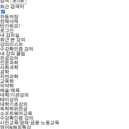
검색
최근 검색어
자동저장
전체삭제
반가워요!
로그인
내 강의실
최근 본 강의
강의리스트
수강확인증 강의
내 강의 클립
전공강의
인문과학
사회과학
공학
자연과학
교육학
의약학
예술·체육
대학/기관강의
테마강의
대학기초강의
독학학위전공
소프트웨어교육
수강확인증 강의
시민교육/경제·금융·노동교육
영어&해외특강