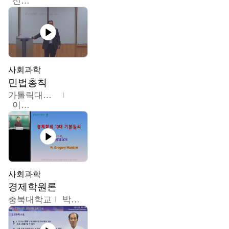
신광수
사회과학
민법총칙
가톨릭대학교
이홍민
사회과학
경제학원론
충북대학교
박철호