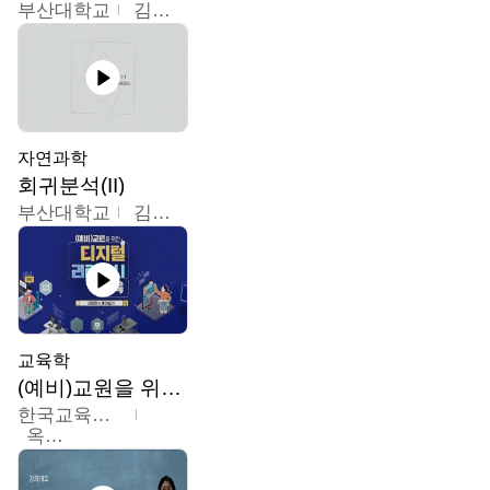
부산대학교
김충락
자연과학
회귀분석(II)
부산대학교
김충락
교육학
(예비)교원을 위한 디지털 리터러시 교육
한국교육학술정보원
옥현진