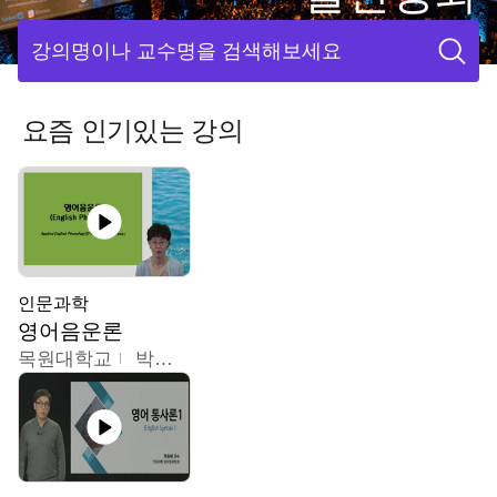
강의명이나 교수명을 검색해보세요
요즘 인기있는 강의
인문과학
영어음운론
목원대학교
박미숙