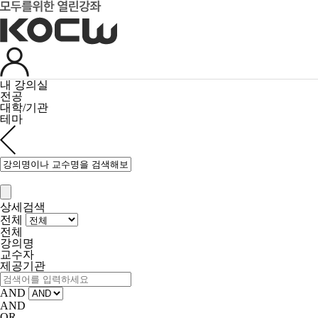
내 강의실
전공
대학/기관
테마
상세검색
전체
전체
강의명
교수자
제공기관
AND
AND
OR