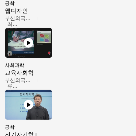
공학
웹디자인
부산외국어대학교
최진오
사회과학
교육사회학
부산외국어대학교
류영철
공학
전기자기학 I