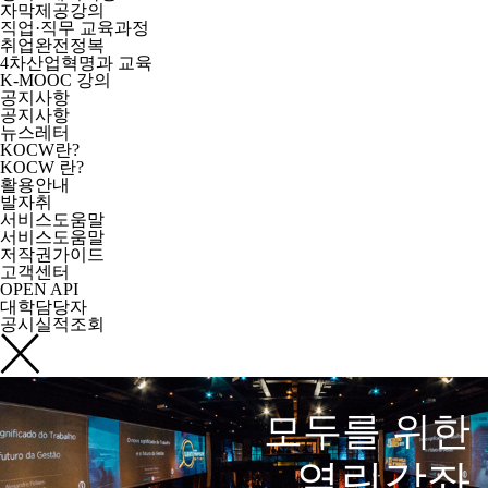
자막제공강의
직업·직무 교육과정
취업완전정복
4차산업혁명과 교육
K-MOOC 강의
공지사항
공지사항
뉴스레터
KOCW란?
KOCW 란?
활용안내
발자취
서비스도움말
서비스도움말
저작권가이드
고객센터
OPEN API
대학담당자
공시실적조회
모두를 위한
열린강좌