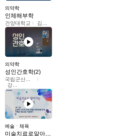
의약학
인체해부학
건양대학교
김철태
의약학
성인간호학(2)
국립군산대학교
강경아
예술ㆍ체육
미술치료로알아가는가족이야기