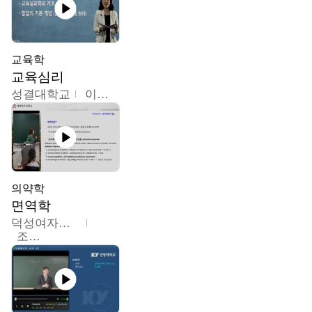
교육학
교육심리
성결대학교
이수경
의약학
면역학
덕성여자대학교
조효선