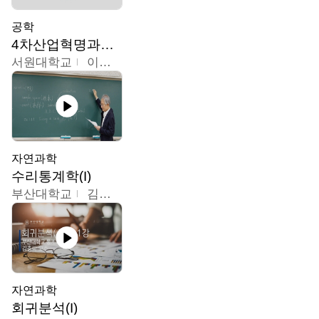
공학
4차산업혁명과우리의미래
서원대학교
이병권
자연과학
수리통계학(I)
부산대학교
김충락
자연과학
회귀분석(I)