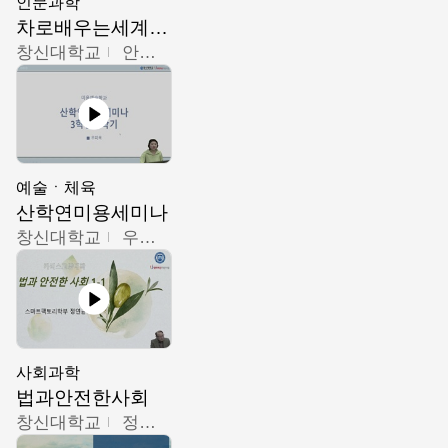
인문과학
차로배우는세계문화
창신대학교
안소영
예술ㆍ체육
산학연미용세미나
창신대학교
우미옥,오윤경,박선이
사회과학
법과안전한사회
창신대학교
정연균