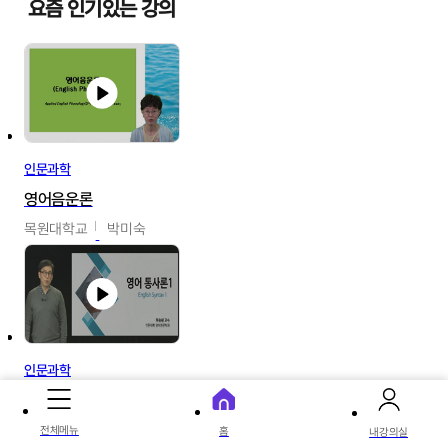
요즘 인기있는 강의
인문과학
영어음운론
목원대학교
박미숙
인문과학
영어통사론
경북대학교
하승완
전체메뉴
홈
내강의실