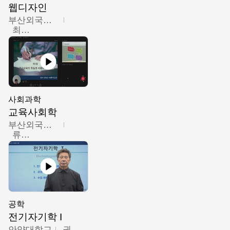
웹디자인
부산외국어대학교
최진오
사회과학
교육사회학
부산외국어대학교
류영철
공학
전기자기학 I
안양대학교
권원현