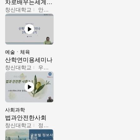
차로배우는세계문화
창신대학교
안소영
예술ㆍ체육
산학연미용세미나
창신대학교
우미옥,오윤경,박선이
사회과학
법과안전한사회
창신대학교
정연균