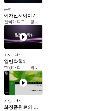
공학
이차전지이야기
건국대학교
장호현
자연과학
일반화학1
한양대학교
박경호
자연과학
화장품원료의 종류와 특성