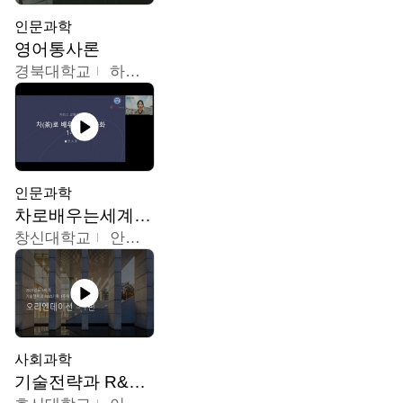
인문과학
영어통사론
경북대학교
하승완
인문과학
차로배우는세계문화
창신대학교
안소영
사회과학
기술전략과 R&D기획