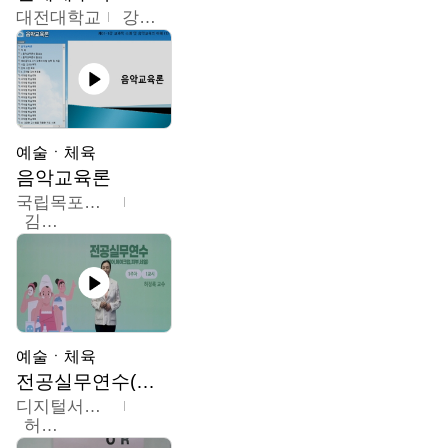
대전대학교
강지혁
예술ㆍ체육
음악교육론
국립목포대학교
김신영
예술ㆍ체육
전공실무연수(헤어,메이크업,피부,네일)
디지털서울문화예술대학교
허정록