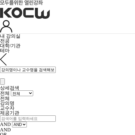
내 강의실
전공
대학/기관
테마
상세검색
전체
전체
강의명
교수자
제공기관
AND
AND
OR