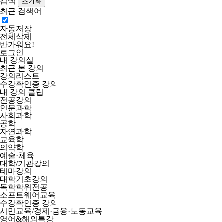
검색
최근 검색어
자동저장
전체삭제
반가워요!
로그인
내 강의실
최근 본 강의
강의리스트
수강확인증 강의
내 강의 클립
전공강의
인문과학
사회과학
공학
자연과학
교육학
의약학
예술·체육
대학/기관강의
테마강의
대학기초강의
독학학위전공
소프트웨어교육
수강확인증 강의
시민교육/경제·금융·노동교육
영어&해외특강