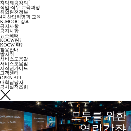
자막제공강의
직업·직무 교육과정
취업완전정복
4차산업혁명과 교육
K-MOOC 강의
공지사항
공지사항
뉴스레터
KOCW란?
KOCW 란?
활용안내
발자취
서비스도움말
서비스도움말
저작권가이드
고객센터
OPEN API
대학담당자
공시실적조회
모두를 위한
열린강좌