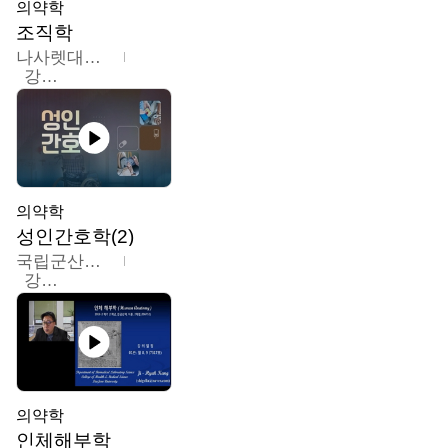
의약학
조직학
나사렛대학교
강지언
의약학
성인간호학(2)
국립군산대학교
강경아
의약학
인체해부학