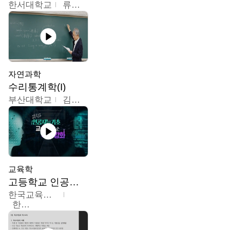
한서대학교
류은주
자연과학
수리통계학(I)
부산대학교
김충락
교육학
고등학교 인공지능 기초 교수ㆍ학습 역량 강화
한국교육학술정보원
한국교육학술정보원