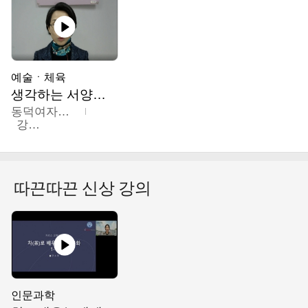
예술ㆍ체육
생각하는 서양미술의 이해
동덕여자대학교
강수미
따끈따끈 신상 강의
인문과학