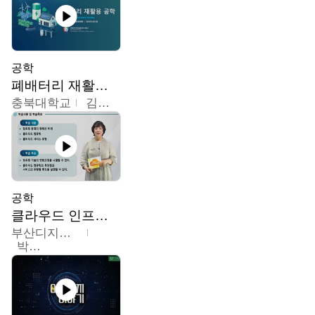
공학
폐배터리 재활용 공학
충북대학교
김영재,최진섭,한성수,한요셉,윤문수,박유세,강동우,박민준,이동주,조채용
공학
클라우드 인프라 구축 및 활용
부산디지털대학교
박수현