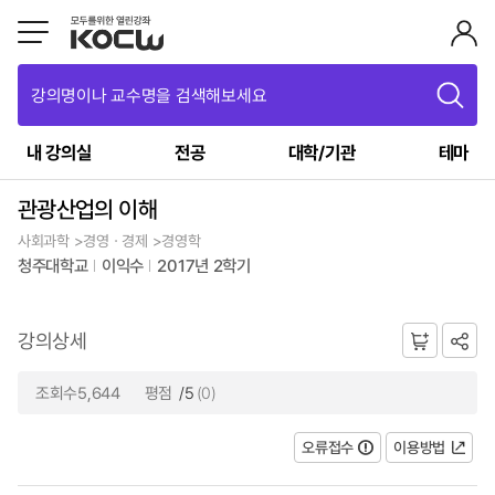
강의명이나 교수명을 검색해보세요
내 강의실
전공
대학/기관
테마
관광산업의 이해
사회과학 >경영ㆍ경제 >경영학
청주대학교
이익수
2017년 2학기
강의상세
조회수5,644
평점
/5
(0)
오류접수
이용방법