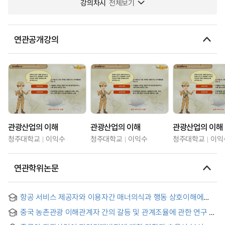
강의차시
전체보기
연관공개강의
관광산업의 이해
관광산업의 이해
관광산업의 이해
청주대학교
이익수
청주대학교
이익수
청주대학교
이익
연관학위논문
항공 서비스 제공자와 이용자간 매너의식과 행동 상호이해에
관한 연구 : 상호지향성 모델을 적용하여 = (A) Study for Mutual
중국 농촌관광 이해관계자 간의 갈등 및 관계조율에 관한 연구 =
Understanding of the Manner Consciousness and
Research on the Contradiction and Relationship
Expression Behavior Shared Between Airline-service