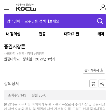
강의명이나 교수명을 검색해보세요
내 강의실
전공
대학/기관
테마
증권시장론
사회과학 >경영ㆍ경제 >경영학
원광대학교
정호일
2021년 1학기
강의계획서
강의상세
조회수3,143
평점
/5
(0)
본 강의는 재무학을 이해하기 위한 기본과목으로서 주식시장 및 금융시장
에 대한 이해와 주식 및 채권에 대한 기본적 이해, 그리고 현대 주식시장의