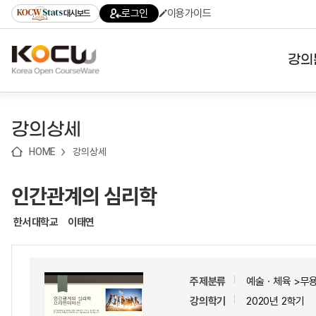
로
로
로
바
로그인
이용가이드
대시보드
가
가
가
로
기
기
기
가
(skip
기
to
강의
content)
대학
강의상세
기관
HOME
강의상세
전공
인간관계의 심리학
테마
한서대학교
이태연
주제분류
예술ㆍ체육 >무
강의학기
2020년 2학기