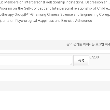
여성 수영동호인의 사회적 체형 불안이 대인관계 성향과 우울 및 심리적 행복감에 미치는 영향 = Impact of Social Figure Anxiety of Female Swim Club Members on Interpersonal Relationship Inclinations, Depression and Psych
행복훈련 문학치료 프로그램이 저소득층 아동의 자기개념과 대인관계 증진에 미치는 효과 = The Effects of the Happiness Training Literatherapy Program on the Self-concept and Interpe
중국 이공계 대학생에 대한 대인관계 집단치료(IPT-G)의 효과 : 대인관계불안, 행복감, 대학생활적응을 중심으로 = The Effect of Interpersonal Psych
s on Psychological Happiness and Exercise Adherence
강의 평가를 위해서는
로그인
해주
0
/200