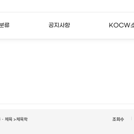
분류
공지사항
KOCW
강의
공지사항
KOCW란
강의
뉴스레터
활용안내
분야
주요통계현황
발자취
강의
서비스도움말
고객센터
용ㆍ체육 >체육학
조회수