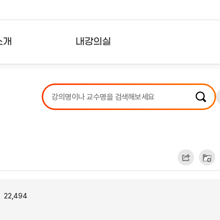
소개
내강의실
?
강의리스트
수강확인증강의
사용자의견
내강의클립
22,494