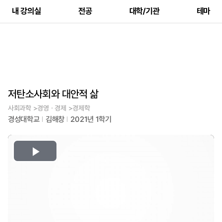
내 강의실
전공
대학/기관
테마
저탄소사회와 대안적 삶
사회과학 >경영ㆍ경제 >경제학
경성대학교
김해창
2021년 1학기
Play
Video