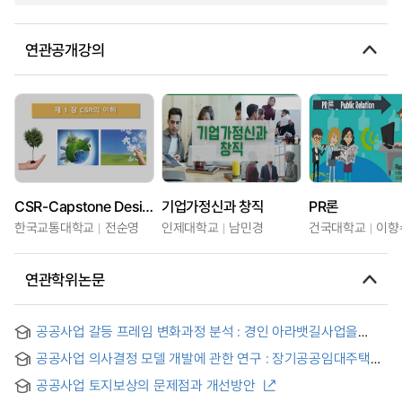
연관공개강의
CSR-Capstone Design
기업가정신과 창직
PR론
한국교통대학교
전순영
인제대학교
남민경
건국대학교
이향
연관학위논문
공공사업 갈등 프레임 변화과정 분석 : 경인 아라뱃길사업을
중심으로
공공사업 의사결정 모델 개발에 관한 연구 : 장기공공임대주택
리모델링 사업을 중심으로
공공사업 토지보상의 문제점과 개선방안