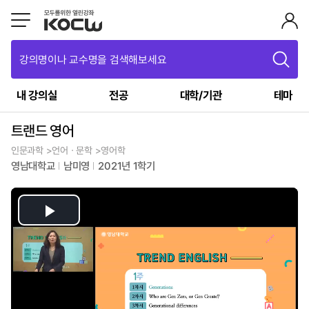
강의명이나 교수명을 검색해보세요
내 강의실
전공
대학/기관
테마
트랜드 영어
인문과학 >언어ㆍ문학 >영어학
영남대학교
남미영
2021년 1학기
Play
Video