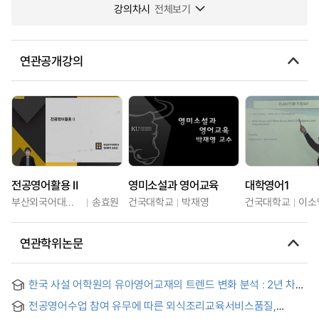
강의차시
전체보기
연관공개강의
전공영어활용 Ⅱ
영미소설과 영어교육
대학영어1
부산외국어대학교
송효원
건국대학교
박재영
건국대학교
이소
연관학위논문
한국 사설 어학원의 유아영어교재의 트렌드 변화 분석 : 2년 차
개정판을 중심으로 = Changing Trends of English Teaching
전공영어수업 참여 유무에 따른 외식조리교육서비스품질,
Materials for Young Learners in Korea Private English
교육만족 및 전공몰입간의 관계 연구 : 대전W 외식조리대학