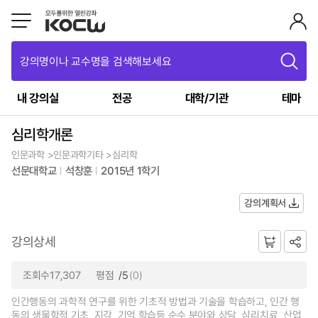
강의명이나 교수명을 검색해보세요
내 강의실
전공
대학/기관
테마
심리학개론
인문과학 >인문과학기타 >심리학
선문대학교
석창훈
2015년 1학기
강의계획서
강의상세
조회수17,307
평점
/5
(0)
인간행동의 과학적 연구를 위한 기초적 방법과 기술을 학습하고, 인간 행
동의 생물학적 기초, 지각, 기억 학습등 순수 분야와 상담, 심리치료, 산업