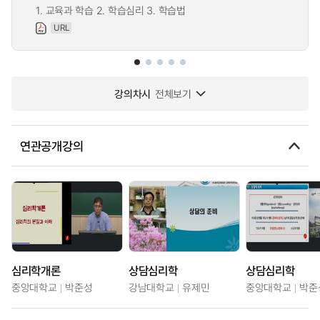
1. 교육과 학습 2. 학습심리 3. 학습법
URL
강의차시
전체보기
연관공개강의
심리학개론
상담심리학
상담심리학
중앙대학교
박준성
강남대학교
유제민
중앙대학교
박준