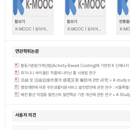
활쏘기
활쏘기
전통활
K-MOOC | 동덕여자대학교 김창선
K-MOOC | 동덕여자대학교 김창선
연관학위논문
활동기준원가계산법(Activity-Based Costing)에 기반한 K 신에
파가니니 바이올린 작품에 나타난 활 사용법 연구
活線 및 活線近接作業의 感電災害 豫防에 관한 硏究 = A study on the Prev
행정개편에 따른 주민생활지원서비스 발전방안에 관한 연구 : 서울특별
배전 활선 작업용 절연스틱 절연특성 기준 개선에 관한 연구 = A Study on Improvi
사용자 의견