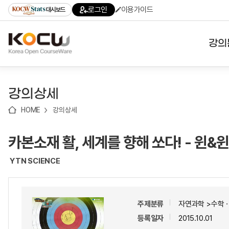
로
로
로
바
로그인
이용가이드
대시보드
가
가
가
로
기
기
기
가
(skip
기
to
강의
content)
대학
강의상세
기관
HOME
강의상세
전공
카본소재 활, 세계를 향해 쏘다! - 윈&윈
테마
YTN SCIENCE
주제분류
자연과학 >수학
등록일자
2015.10.01