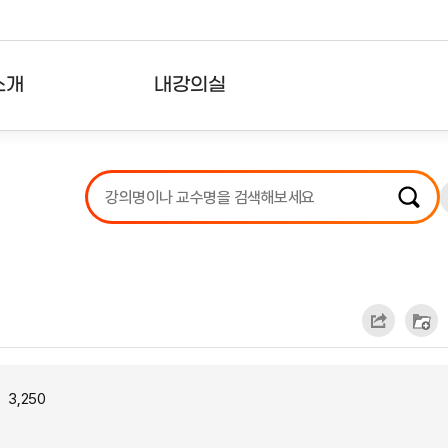
소개
내강의실
?
강의리스트
수강확인증강의
사용자의견
내강의클립
3,250