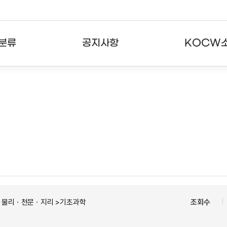
분류
공지사항
KOCW
강의
공지사항
KOCW란
강의
뉴스레터
활용안내
분야
주요통계현황
발자취
강의
서비스도움말
고객센터
ㆍ물리ㆍ천문ㆍ지리 >기초과학
조회수