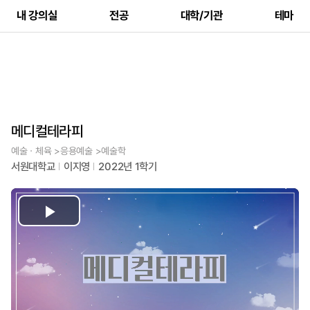
내 강의실
전공
대학/기관
테마
메디컬테라피
예술ㆍ체육 >응용예술 >예술학
서원대학교
이지영
2022년 1학기
Play
Video