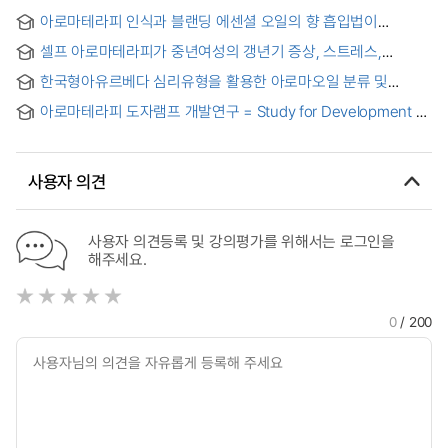
아로마테라피 인식과 블랜딩 에센셜 오일의 향 흡입법이
자율신경계 활성도에 미치는 효과 = The Effects of Perception
셀프 아로마테라피가 중년여성의 갱년기 증상, 스트레스,
of Aromatherapy and Blending Essential Oil Inhalation
만족도에 미치는 영향 : 에센셜 오일과 아마존 큐어 오일의
Method on the Activity of Autonomic Nervous System
한국형아유르베다 심리유형을 활용한 아로마오일 분류 및
블랜딩 제품을 중심으로 = The effect of Self-Aromatherapy
아로마테라피 인식조사 연구 = A Study on Classification of
on menopausal symptoms, stress, and satisfaction in
아로마테라피 도자램프 개발연구 = Study for Development of
Aroma Oil and using the Korean Ayurveda Psychological
middle-aged women : Focusing on blending products of
Ceramic Lamp for use Aromatherapy
Type Indiccion(KAPTI) and Cognitive Survey of
essential oils and Amazon cure oils
Aromatherapy
사용자 의견
사용자 의견등록 및 강의평가를 위해서는 로그인을
해주세요.
0
/ 200