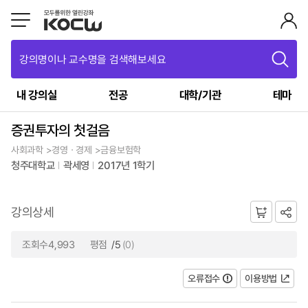
강의명이나 교수명을 검색해보세요
내 강의실
전공
대학/기관
테마
증권투자의 첫걸음
사회과학 >경영ㆍ경제 >금융보험학
청주대학교
곽세영
2017년 1학기
강의상세
조회수4,993
평점
/5
(0)
오류접수
이용방법