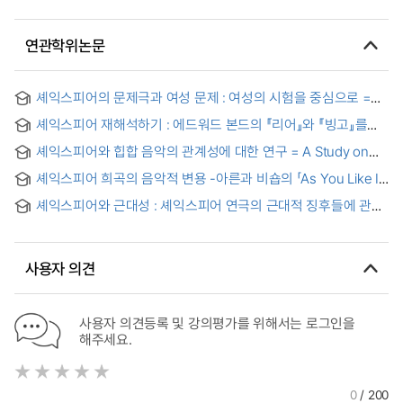
연관학위논문
셰익스피어의 문제극과 여성 문제 : 여성의 시험을 중심으로 =
Shakespare's problem plays and the woman question
셰익스피어 재해석하기 : 에드워드 본드의 『리어』와 『빙고』를
중심으로
셰익스피어와 힙합 음악의 관계성에 대한 연구 = A Study on
the Relationship between Shakespeare and Hip-Hop
셰익스피어 희곡의 음악적 변용 -아른과 비숍의 「As You Like It」
Music
을 중심으로-
셰익스피어와 근대성 : 셰익스피어 연극의 근대적 징후들에 관한
연구 = (A) Study on Symptoms of Modenity in
Shakespeare's plays
사용자 의견
사용자 의견등록 및 강의평가를 위해서는 로그인을
해주세요.
0
/ 200