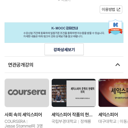
의 상징인 셰익스피어 작품들을 통...
이용방법
연관공개강의
사회 속의 셰익스피어
셰익스피어 작품의 현대적 의미
셰익스피어
COURSERA
국립부경대학교
정해룡
대구대학교
이동
Jesse Stommel외 3명