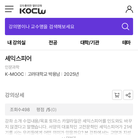
강의명이나 교수명을 검색해보세요
내 강의실
전공
대학/기관
테마
셰익스피어
인문과학
K-MOOC
고려대학교 박용남
2025년
강의상세
조회수498
평점
/5
(0)
강좌 소개 수업내용/목표 토마스 카알라일은 셰익스피어를 인도와도 바꾸
지 않겠다고 말했습니다. 서양의 대표적인 고전문학인 셰익스피어가 21세
기를 사는 우리들에게 어떤 의미가 있을까요? 본 강좌에서는 교양과 지성
더보기