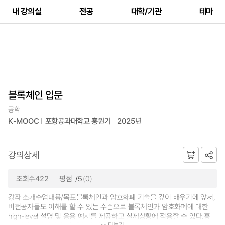
내 강의실
전공
대학/기관
테마
블록체인 입문
공학
K-MOOC
포항공과대학교 홍원기
2025년
강의상세
조회수422
평점
/5
(0)
강좌 소개수업내용/목표블록체인과 암호화폐 기술을 깊이 배우기에 앞서,
비전공자들도 이해를 할 수 있는 수준으로 블록체인과 암호화폐에 대한
high-level 설명 및 응용 예시를 제공하고 실제상황에 적용할 수 있다.홍
더보기