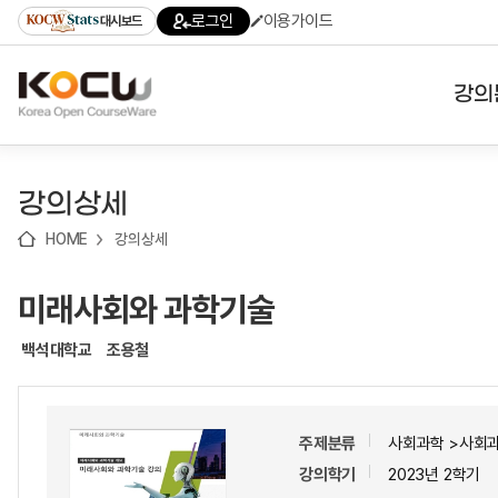
로
로
로
바
로그인
이용가이드
대시보드
가
가
가
로
기
기
기
가
(skip
기
to
강의
content)
대학
강의상세
기관
HOME
강의상세
전공
미래사회와 과학기술
테마
백석대학교
조용철
주제분류
사회과학 >사회
강의학기
2023년 2학기