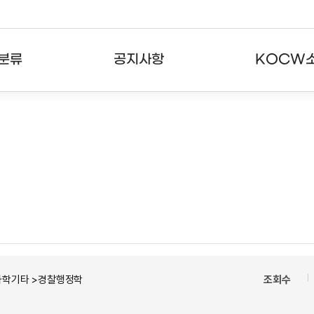
분류
공지사항
KOCW
강의
공지사항
KOCW란
강의
뉴스레터
활용안내
분야
주요통계현황
발자취
강의
서비스도움말
고객센터
과학기타 >경찰행정학
조회수