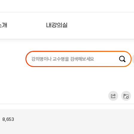
소개
내강의실
?
강의리스트
수강확인증강의
사용자의견
내강의클립
8,653