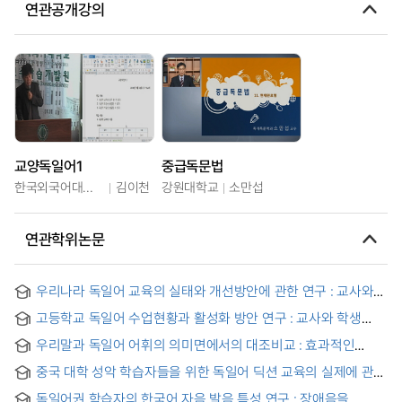
연관공개강의
교양독일어1
중급독문법
한국외국어대학교
김이천
강원대학교
소만섭
연관학위논문
우리나라 독일어 교육의 실태와 개선방안에 관한 연구 : 교사와
학생의 설문조사를 토대로
고등학교 독일어 수업현황과 활성화 방안 연구 : 교사와 학생
중심으로 = Plans to activate German language instruction :
우리말과 독일어 어휘의 의미면에서의 대조비교 : 효과적인
focus on teachers and students
독일어 교육방법의 모색을 위하여 = Kontrastive Anaylse
중국 대학 성악 학습자들을 위한 독일어 딕션 교육의 실제에 관한
zwischen dem koreanischen und dem deutschen
조사 연구 : 딕션 지도 방안 연구를 중심으로 = A Study on the
Wortschatz im semantischen Bereich : Zur Erfindung einer
독일어권 학습자의 한국어 자음 발음 특성 연구 : 장애음을