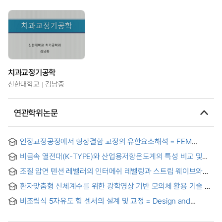
치과교정기공학
신한대학교
김남중
연관학위논문
인장교정공정에서 형상결함 교정의 유한요소해석 = FEM
analysis of tension leveling processes for the correction of
비금속 열전대(K-TYPE)와 산업용저항온도계의 특성 비교 및
the strip shape
측정불확도 산출 = Comparison of characteristics of non-
조질 압연 텐션 레벨러의 인터메쉬 레벨링과 스트립 웨이브와의
metal thermocouple(K-TYPE) and industrial resistance
상관관계 연구 = A study on the correlation between
thermometer and calculation of measurement uncertainty
환자맞춤형 신체계수를 위한 광학영상 기반 모의체 활용 기술 =
intermesh leveling and strip wave of skin pass mill tension
(An) Application Technique of Computational Phantoms
leveler
비조립식 5자유도 힘 센서의 설계 및 교정 = Design and
from Photographic Images for Patient-tailored Whole Body
calibration of non-assembly 5-DOF force sensor
Counting