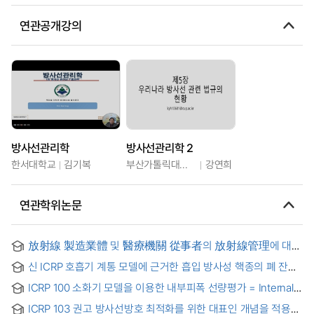
연관공개강의
방사선관리학
방사선관리학 2
한서대학교
김기복
부산가톨릭대학교
강연희
연관학위논문
放射線 製造業體 및 醫療機關 從事者의 放射線管理에 대한
知識, 態度 및 實踐 = Knowledge, Attitude, and Behavior of
신 ICRP 호흡기 계통 모델에 근거한 흡입 방사성 핵종의 폐 잔류
Radiation Management among Radiation Manufacturers
분율 계산
and Medical Personnel
ICRP 100 소화기 모델을 이용한 내부피폭 선량평가 = Internal
Dose Assessment using the ICRP 100 Human Alimentary
ICRP 103 권고 방사선방호 최적화를 위한 대표인 개념을 적용한
Tract Model