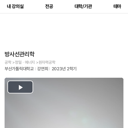
내 강의실
전공
대학/기관
테마
방사선관리학
공학 >정밀ㆍ에너지 >원자력공학
부산가톨릭대학교
강연희
2023년 2학기
Play
Video