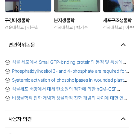
구강미생물학
분자생물학
세포구조생물학
경운대학교
김은희
건국대학교
박기수
건국대학교
이훈
연관학위논문
식물 세포에서 Small GTP-binding protein의 동정 및 특성에
관한 연구
Phosphatidylinositol 3- and 4-phosphate are required for
abscisic acid- induced actin reorganization in guard cells of
Systemic activation of phospholipases in wounded plants
Commelina communis = Commelina communis
= 식물에서 상처신호에 의한 인지질분해효소의 전신적(全身的)
공변세포에서 ABA가 유도하는 actin의 재구성 과정에서
식물세포 배양에서 대체 탄소원의 첨가에 의한 hGM-CSF
활성화 연구
phosphatidylinositol phosphate의 역할
생산성의 향상 = Increased Productivity of Human
비생물학적 진화 개념과 생물학적 진화 개념의 차이에 대한 연구
Granulocyte-Macrophage Colony Stimulating Factor by the
= Differences of evolution concepts used in non-biological
Addition of Alternative Carbon Sources in Plant Cell
fields and biological fields
Suspension Culture
사용자 의견