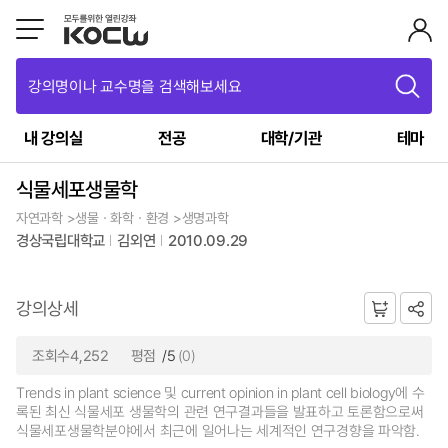
강의명이나 교수명을 검색해보세요
내 강의실
전공
대학/기관
테마
식물세포생물학
자연과학 >생물ㆍ화학ㆍ환경 >생명과학
경상국립대학교
김외연
2010.09.29
강의상세
조회수4,252
평점
/5
(0)
Trends in plant science 및 current opinion in plant cell biology에 수
록된 최신 식물세포 생물학의 관련 연구결과들을 발표하고 토론함으로써
식물세포생물학분야에서 최근에 일어나는 세계적인 연구경향을 파악함.