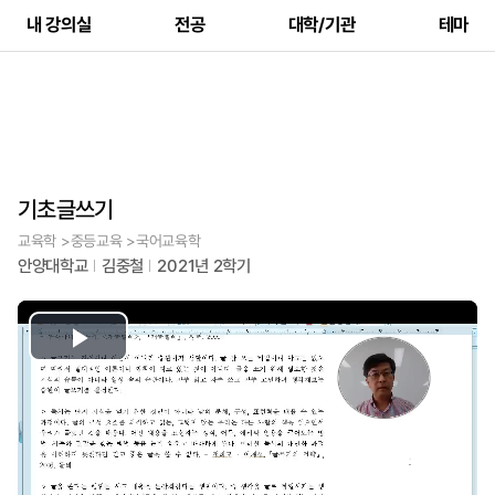
내 강의실
전공
대학/기관
테마
기초글쓰기
교육학 >중등교육 >국어교육학
안양대학교
김중철
2021년 2학기
Play
Video