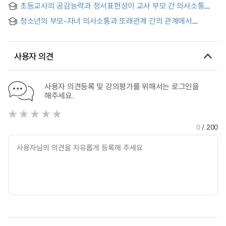
competence in university students
초등교사의 공감능력과 정서표현성이 교사 부모 간 의사소통
parent-child communication and the quality of peer
수준에 미치는 영향 : 대인관계유능성의 매개효과를 중심으로
relationships as perceived by children: the mediating
청소년의 부모-자녀 의사소통과 또래관계 간의 관계에서
effect of ambivalence over emotional expression.
자기표현의 매개효과
사용자 의견
사용자 의견등록 및 강의평가를 위해서는 로그인을
해주세요.
0
/ 200