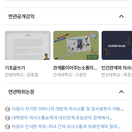
연관공개강의
기초글쓰기
관계를이어주는소통의교양학
인간관계와 의사
안양대학교
김중철
건국대학교
고경민
한신대학교
옥장
연관학위논문
아동이 지각한 어머니의 개방적 의사소통 및 정서표현이 아동의
또래관계 질에 미치는 영향 : 아동 공감능력의 매개효과
대학생의 의사소통능력과 대인관계 유능성의 관계에서
정서표현의 매개효과 = (The)mediation effect of emotional
아동이 인식한 부모-자녀 간의 의사소통과 또래관계의 질의
expression on the relationship between communicative
관계: 정서표현양가성의 매개효과 = The relationship between