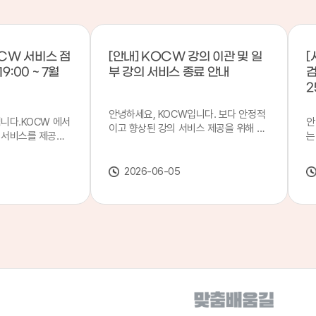
CW 서비스 점
[안내] KOCW 강의 이관 및 일
[
9:00 ~ 7월
부 강의 서비스 종료 안내
검
2
안녕하세요, KOCW입니다. 보다 안정적
입니다.KOCW 에서
안
이고 향상된 강의 서비스 제공을 위해 강
 서비스를 제공하
는
의 이관 작업을 진행하게 되었습니다. 이
서비스 점검을 실시
기
에 따라 일부 강의는2026년 6월 중 서비
업 일시 : 7월 21
합
스가 종료될 예정이오니, 이용에 참고하
2026-06-05
22일(수) 08:00이
2
여 주시기 바랍니다. 강의 이관 일정 안내
스가 점검 시간 동안
이
단계 기간 주요 작업 1단계 6월 1~2주 이
 있으니, 이 점 양
안
관 준비 2단계 6월 3~4주 1차 이관 작업
.저희 KOCW 에
여
3단계 7월 1~2주 2차 이관 작업 완료 및
보다 좋은 서비스
이
시스템 안정화 ※ 이관 작업 진행 상황에
력하겠습니다.감사합
공
따라 일정은 변경될 수 있습니다. 서비스
종료 강의 안내 이관 작업으로 인해 일부
강의는 2026년 6월 15일 서비스 종료되
었습니다. 서비스 종료 강의 목록은 아래
링크에서 확인하실 수 있습니다. → 서비