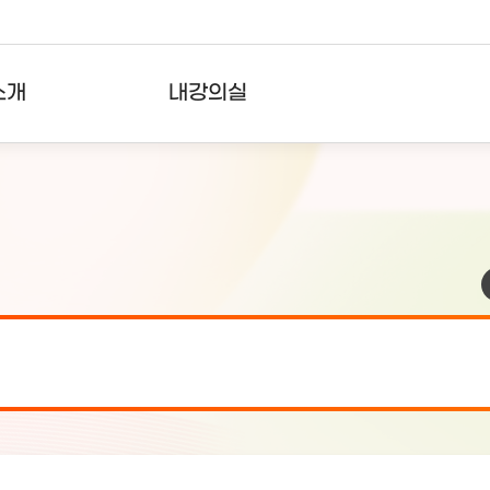
소개
내강의실
?
강의리스트
수강확인증강의
사용자의견
내강의클립
검 안내(7월 24일 19:00 ~ 7월...
2026-07-2
검 안내(7월 21일 19:00 ~ 7...
2026-07-1