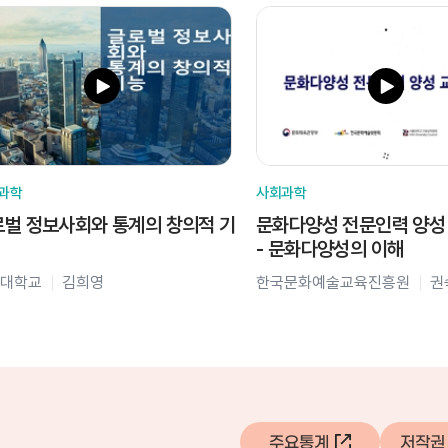
과학
사회과학
벌 정보사회와 통계의 창의적 기
문화다양성 전문인력 양성
- 문화다양성의 이해
대학교
김희영
한국문화예술교육진흥원
권
주요통계
저작권