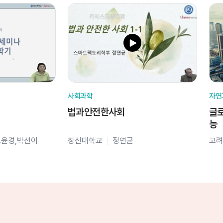
사회과학
자연
법과안전한사회
글로
능
오윤경,박선이
창신대학교
정연균
고려