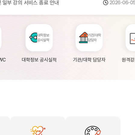
 및 일부 강의 서비스 종료 안내
2026-06-0
점검 안내(4월 24일 19:00 ~ 4월...
2026-04-2
공시 대학의 원격강좌 현황 조사 안내(자주묻...
2026-04-0
대학정보
기관/대학
공시실적
담당자
WC
대학정보 공시실적
기관/대학 담당자
원격강