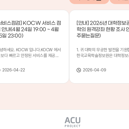
서비스점검] KOCW 서비스 점
[안내] 2026년 대학정보
 안내(4월 24일 19:00 ~ 4월
학의 원격강좌 현황 조사 
5일 23:00)
주묻는질문)
녕하세요. KOCW 입니다.KOCW 에서
1. 귀 대학의 무궁한 발전을 기원
 보다 빠르고 안정된 서비스를 제공하
한국교육학술정보원은 대학정보
 위해 다음과 같이 서비스 점검을 실시
목별 관리기관으로 지정되어 있습
니다.※ 서비스 점검 작업 일시 : 4월
본 조사는 2025. 3. 1~2026. 2.
2026-04-22
2026-04-09
4일(금) 19:00 ~ 4월 25일(토) 23:00
에 운영된 원격강좌(이러닝) 현
로 인해 KOCW 서비스가 점검시간 동
하여, '2026 대학정보공시 대학
 일시중지될 예정이오니, 이 점 양해하
강좌(12-바)'에 데이터를 연계할
 주시기 바랍니다.저희 KOCW 에서는
니다.가. 대학정보공시 대상 대
용자 여러분께 보다 좋은 서비스를 제
4년제 대학, 전문대학, 대학원대
하기 위해 노력하겠습니다.감사합니다.
격강좌(이러닝) 관련 부서(교무처
학습개발센터, 이러닝지원센터 등
송통신대학교 및 사이버대학 제외
인시 캠퍼스인 경우 해당 캠퍼스
있는 기관명을 선택하시면 됩니다.