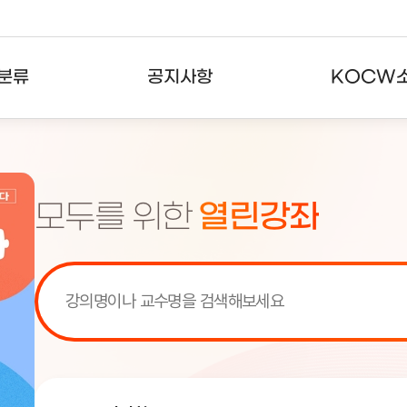
분류
공지사항
KOCW
강의
공지사항
KOCW란
강의
뉴스레터
활용안내
모두를 위한
열린강좌
분야
주요통계현황
발자취
강의
서비스도움말
고객센터
[서비스점검] KOCW 서비스 점
[서비스점검] KOCW 서비스 점