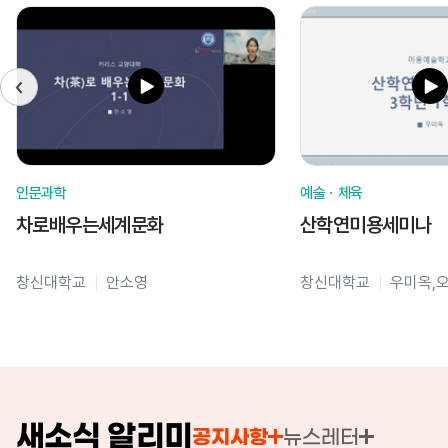
인문과학
예술ㆍ체육
차로배우는세계문화
산학연미용세미나
창신대학교
안소영
창신대학교
우미옥,
새소식 알리미
공지사항
뉴스레터