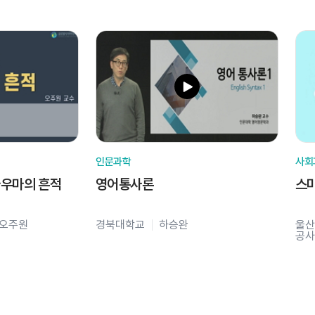
인문과학
사회
라우마의 흔적
영어통사론
스
오주원
경북대학교
하승완
울산
공사