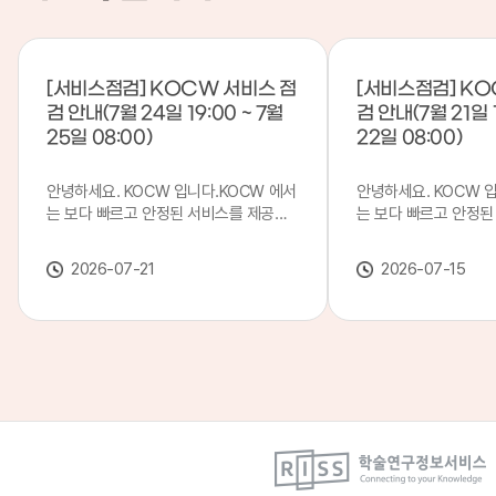
[서비스점검] KOCW 서비스 점
[서비스점검] KO
검 안내(7월 24일 19:00 ~ 7월
검 안내(7월 21일 1
25일 08:00)
22일 08:00)
안녕하세요. KOCW 입니다.KOCW 에서
안녕하세요. KOCW 
는 보다 빠르고 안정된 서비스를 제공하
는 보다 빠르고 안정된
기 위해 다음과 같이 서비스 점검을 실시
기 위해 다음과 같이 
합니다.※ 서비스 점검 작업 일시 : 7월
합니다.※ 서비스 점검 작
2026-07-21
2026-07-15
24일(금) 19:00 ~ 7월 25일(토) 08:00
일(화) 19:00 ~ 7월 
이로 인해 KOCW 서비스가 점검 시간 동
로 인해 KOCW 서비
안 서비스가 일시 중지될 수 있으니, 이
서비스가일시 중지될 수
점 양해하여 주시기 바랍니다.저희
해하여 주시기 바랍니다
KOCW 에서는 이용자 여러분께 보다 좋
서는 이용자 여러분께 
은 서비스를 제공하기 위해 노력하겠습니
를 제공하기 위해 노
다.감사합니다.
니다.