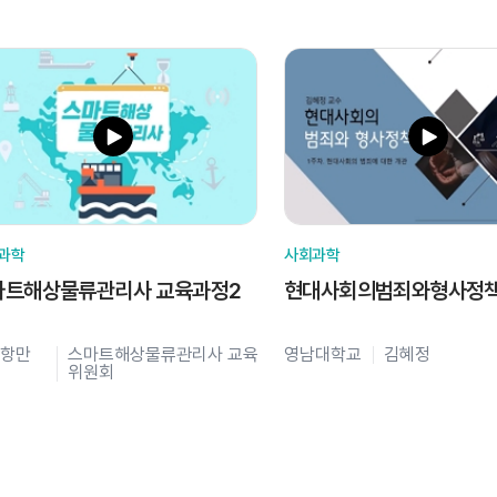
과학
사회과학
마트해상물류관리사 교육과정2
현대사회의범죄와형사정
항만
스마트해상물류관리사 교육
영남대학교
김혜정
위원회