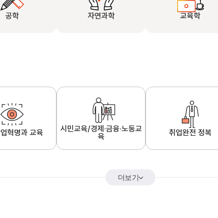
공학
자연과학
교육학
시민교육/경제·금융·노동교
업혁명과 교육
취업완전 정복
육
더보기
어&해외특강
K-MOOC 강의