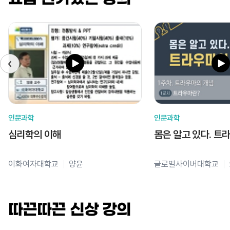
인문과학
인문과학
심리학의 이해
몸은 알고 있다. 트
이화여자대학교
양윤
글로벌사이버대학교
따끈따끈 신상 강의