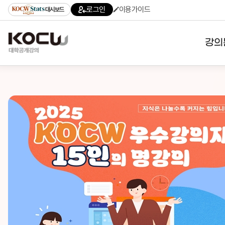
로그인
이용가이드
대시보드
강의
대학
기관
전공
테마