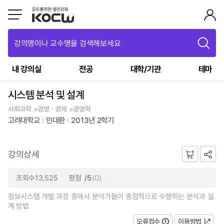
강의명이나 교수명을 검색해보세요
내 강의실
전공
대학/기관
테마
시스템 분석 및 설계
사회과학 >경영ㆍ경제 >경영학
고려대학교
민대환
2013년 2학기
강의상세
조회수13,525
평점
/5
(0)
정보시스템 개발 과정 중에서 분석가들이 중점적으로 수행하는 분석과 설
계 방법
오류접수
이용방법