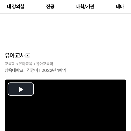
내 강의실
전공
대학/기관
테마
유아교사론
교육학 >유아교육 >유아교육학
삼육대학교
김정미
2022년 1학기
Play
Video