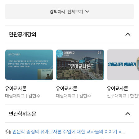
강의차시
전체보기
연관공개강의
유아교사론
유아교사론
유아교사론
대림대학교
김현주
대림대학교
김현주
신구대학교
한진
연관학위논문
인문학 중심의 유아교사론 수업에 대한 교사들의 이야기 =
Stories of Early Childhood Teachers about The Class of