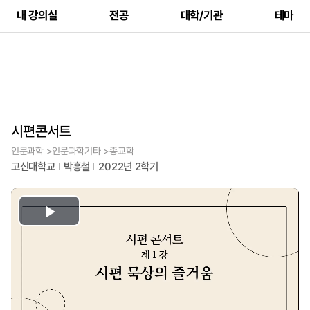
내 강의실
전공
대학/기관
테마
시편콘서트
인문과학 >인문과학기타 >종교학
고신대학교
박흥철
2022년 2학기
Play
Video