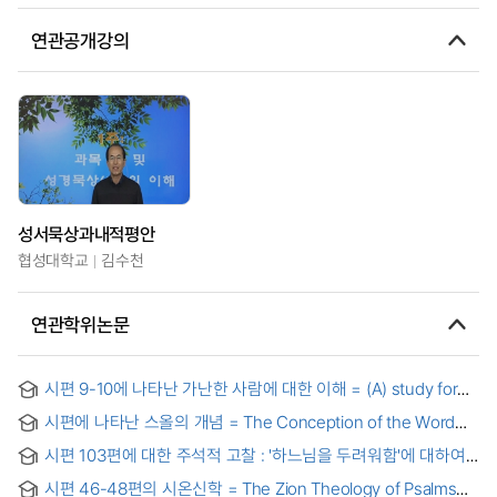
연관공개강의
성서묵상과내적평안
협성대학교
김수천
연관학위논문
시편 9-10에 나타난 가난한 사람에 대한 이해 = (A) study for
the poor in the Psalims 9-10
시편에 나타난 스올의 개념 = The Conception of the Word
Sheol found in Psalms
시편 103편에 대한 주석적 고찰 : '하느님을 두려워함'에 대하여
= An Exegetical Study on Psalms, 103 : about the fear of
시편 46-48편의 시온신학 = The Zion Theology of Psalms
God