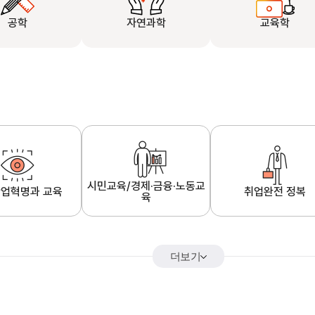
공학
자연과학
교육학
시민교육/경제·금융·노동교
업혁명과 교육
취업완전 정복
육
더보기
어&해외특강
K-MOOC 강의