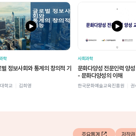
과학
사회과학
벌 정보사회와 통계의 창의적 기
문화다양성 전문인력 양성
- 문화다양성의 이해
대학교
김희영
한국문화예술교육진흥원
권
주요통계
저작권