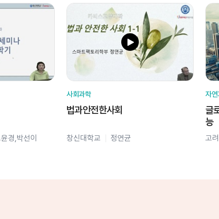
사회과학
자연
법과안전한사회
글로
능
오윤경,박선이
창신대학교
정연균
고려