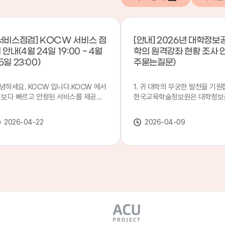
서비스점검] KOCW 서비스 점
[안내] 2026년 대학정보
 안내(4월 24일 19:00 ~ 4월
학의 원격강좌 현황 조사 
5일 23:00)
주묻는질문)
녕하세요. KOCW 입니다.KOCW 에서
1. 귀 대학의 무궁한 발전을 기원
 보다 빠르고 안정된 서비스를 제공하
한국교육학술정보원은 대학정보
 위해 다음과 같이 서비스 점검을 실시
목별 관리기관으로 지정되어 있습
니다.※ 서비스 점검 작업 일시 : 4월
본 조사는 2025. 3. 1~2026. 2.
2026-04-22
2026-04-09
4일(금) 19:00 ~ 4월 25일(토) 23:00
에 운영된 원격강좌(이러닝) 현
로 인해 KOCW 서비스가 점검시간 동
하여, '2026 대학정보공시 대학
 일시중지될 예정이오니, 이 점 양해하
강좌(12-바)'에 데이터를 연계할
 주시기 바랍니다.저희 KOCW 에서는
니다.가. 대학정보공시 대상 대
용자 여러분께 보다 좋은 서비스를 제
4년제 대학, 전문대학, 대학원대
하기 위해 노력하겠습니다.감사합니다.
격강좌(이러닝) 관련 부서(교무처
학습개발센터, 이러닝지원센터 등
송통신대학교 및 사이버대학 제외
인시 캠퍼스인 경우 해당 캠퍼스
있는 기관명을 선택하시면 됩니다.