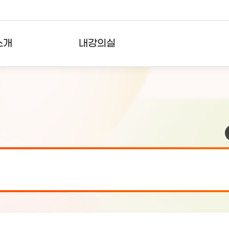
소개
내강의실
?
강의리스트
수강확인증강의
사용자의견
내강의클립
검 안내(7월 24일 19:00 ~ 7월...
2026-07-2
검 안내(7월 21일 19:00 ~ 7...
2026-07-1