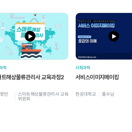
과학
사회과학
마트해상물류관리사 교육과정2
서비스이미지메이킹
항만
스마트해상물류관리사 교육
한성대학교
홍수남
위원회