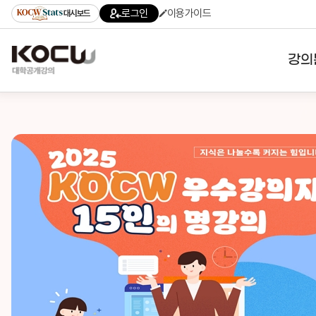
로그인
이용가이드
대시보드
강의
대학
기관
전공
테마