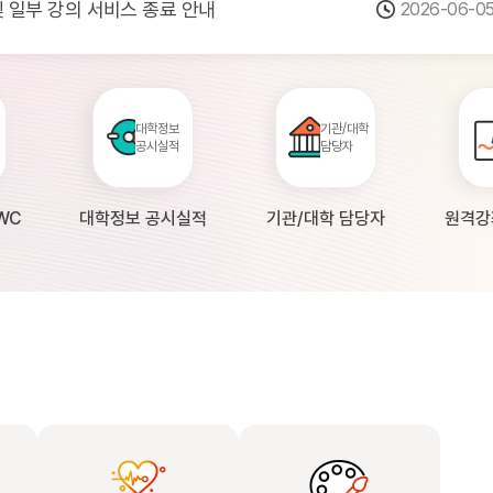
 및 일부 강의 서비스 종료 안내
2026-06-0
점검 안내(4월 24일 19:00 ~ 4월...
2026-04-2
공시 대학의 원격강좌 현황 조사 안내(자주묻...
2026-04-0
대학정보
기관/대학
공시실적
담당자
WC
대학정보 공시실적
기관/대학 담당자
원격강