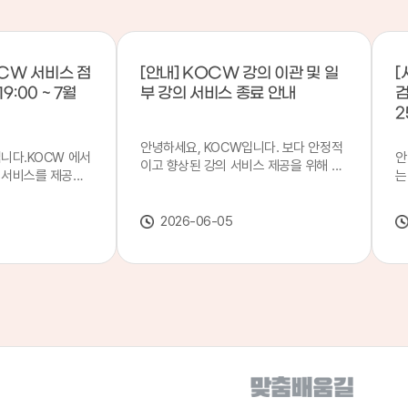
CW 서비스 점
[안내] KOCW 강의 이관 및 일
[
9:00 ~ 7월
부 강의 서비스 종료 안내
검
2
안녕하세요, KOCW입니다. 보다 안정적
입니다.KOCW 에서
안
이고 향상된 강의 서비스 제공을 위해 강
 서비스를 제공하
는
의 이관 작업을 진행하게 되었습니다. 이
서비스 점검을 실시
기
에 따라 일부 강의는2026년 6월 중 서비
업 일시 : 7월 21
합
스가 종료될 예정이오니, 이용에 참고하
2026-06-05
22일(수) 08:00이
2
여 주시기 바랍니다. 강의 이관 일정 안내
스가 점검 시간 동안
이
단계 기간 주요 작업 1단계 6월 1~2주 이
 있으니, 이 점 양
안
관 준비 2단계 6월 3~4주 1차 이관 작업
.저희 KOCW 에
여
3단계 7월 1~2주 2차 이관 작업 완료 및
보다 좋은 서비스
이
시스템 안정화 ※ 이관 작업 진행 상황에
력하겠습니다.감사합
공
따라 일정은 변경될 수 있습니다. 서비스
종료 강의 안내 이관 작업으로 인해 일부
강의는 2026년 6월 15일 서비스 종료되
었습니다. 서비스 종료 강의 목록은 아래
링크에서 확인하실 수 있습니다. → 서비