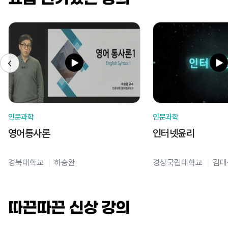
인문과학
인문과학
영어통사론
인터넷윤리
경북대학교
하승완
경상국립대학교
김대
따끈따끈 신상 강의