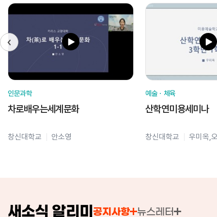
인문과학
예술ㆍ체육
차로배우는세계문화
산학연미용세미나
창신대학교
안소영
창신대학교
우미옥,
새소식 알리미
공지사항
뉴스레터