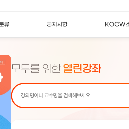
분류
공지사항
KOCW
강의
공지사항
KOCW란
강의
뉴스레터
활용안내
모두를 위한
열린강좌
분야
주요통계현황
발자취
강의
서비스도움말
고객센터
[서비스점검] KOCW 서비스 점
[서비스점검] KOCW 서비스 점