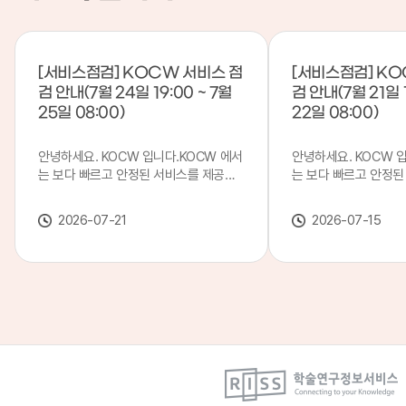
[서비스점검] KOCW 서비스 점
[서비스점검] KO
검 안내(7월 24일 19:00 ~ 7월
검 안내(7월 21일 1
25일 08:00)
22일 08:00)
안녕하세요. KOCW 입니다.KOCW 에서
안녕하세요. KOCW 
는 보다 빠르고 안정된 서비스를 제공하
는 보다 빠르고 안정된
기 위해 다음과 같이 서비스 점검을 실시
기 위해 다음과 같이 
합니다.※ 서비스 점검 작업 일시 : 7월
합니다.※ 서비스 점검 작
2026-07-21
2026-07-15
24일(금) 19:00 ~ 7월 25일(토) 08:00
일(화) 19:00 ~ 7월 
이로 인해 KOCW 서비스가 점검 시간 동
로 인해 KOCW 서비
안 서비스가 일시 중지될 수 있으니, 이
서비스가일시 중지될 수
점 양해하여 주시기 바랍니다.저희
해하여 주시기 바랍니다
KOCW 에서는 이용자 여러분께 보다 좋
서는 이용자 여러분께 
은 서비스를 제공하기 위해 노력하겠습니
를 제공하기 위해 노
다.감사합니다.
니다.