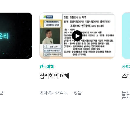
인문과학
사회
심리학의 이해
스
군
이화여자대학교
양윤
울산
공사